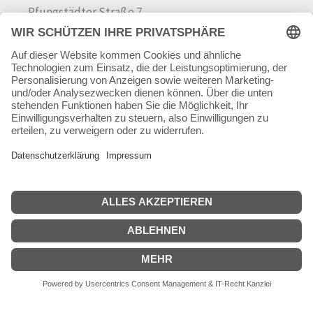
Pfungstädter Straße 7
64342 Seeheim-Jugenheim
Tel.
06257 868181
Mail:
info@skateshop.de
Warenkorb
Mein Konto
Copyright © 2026 skateshop.de
SEHR GUT
(5 / 5)
aus
45
Bewertungen bei: google.com ⓘ
Informationen zur Echtheit der Bewertungen
Alle Preise inkl. der gesetzlichen MwSt.