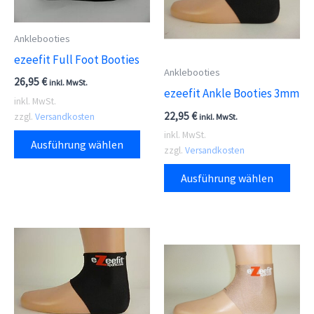
Anklebooties
ezeefit Full Foot Booties
Anklebooties
26,95
€
inkl. MwSt.
ezeefit Ankle Booties 3mm
inkl. MwSt.
22,95
€
zzgl.
Versandkosten
inkl. MwSt.
Dieses
inkl. MwSt.
Ausführung wählen
zzgl.
Versandkosten
Produkt
Dies
weist
Ausführung wählen
Prod
mehrere
weis
Varianten
meh
auf.
Vari
Die
auf.
Optionen
Die
können
Opti
auf