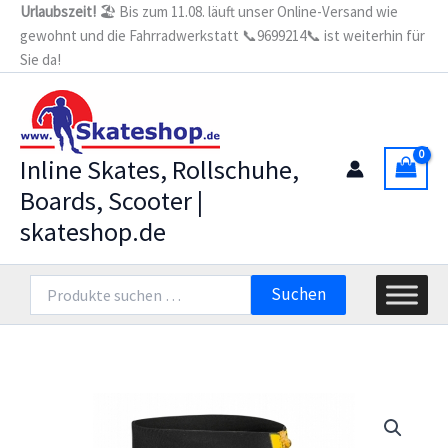
Zum
Urlaubszeit!
🏖️ Bis zum 11.08. läuft unser Online-Versand wie
gewohnt und die Fahrradwerkstatt 📞9699214📞 ist weiterhin für
Inhalt
Sie da!
springen
Inline Skates, Rollschuhe,
Boards, Scooter |
skateshop.de
Suchen
Suchen
nach: