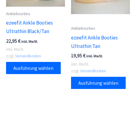
kön
der
auf
Anklebooties
Produktseite
der
ezeefit Ankle Booties
gewählt
Anklebooties
Prod
Ultrathin Black/Tan
werden
ezeefit Ankle Booties
gewä
22,95
€
inkl. MwSt.
Ultrathin Tan
wer
inkl. MwSt.
19,95
€
zzgl.
Versandkosten
inkl. MwSt.
Dieses
inkl. MwSt.
Ausführung wählen
zzgl.
Versandkosten
Produkt
Dies
weist
Ausführung wählen
Prod
mehrere
weis
Varianten
meh
auf.
Vari
Die
auf.
Optionen
Die
können