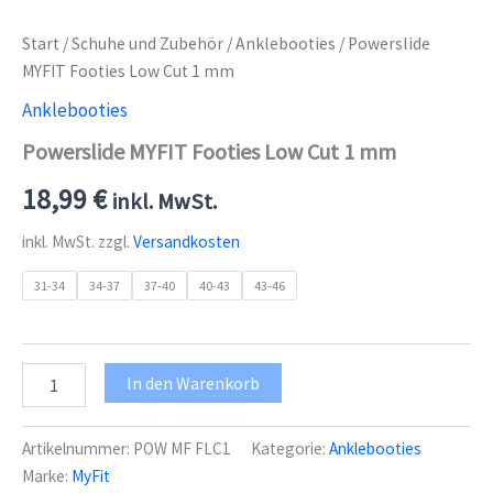
Start
/
Schuhe und Zubehör
/
Anklebooties
/ Powerslide
MYFIT Footies Low Cut 1 mm
Anklebooties
Powerslide MYFIT Footies Low Cut 1 mm
18,99
€
inkl. MwSt.
inkl. MwSt.
zzgl.
Versandkosten
31-34
34-37
37-40
40-43
43-46
Powerslide
In den Warenkorb
MYFIT
Footies
Low
Artikelnummer:
POW MF FLC1
Kategorie:
Anklebooties
Cut
Marke:
MyFit
1