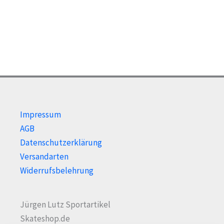
Opti
auf
kön
der
auf
Produktseite
der
gewählt
Prod
werden
gewä
wer
Impressum
AGB
Datenschutzerklärung
Versandarten
Widerrufsbelehrung
Jürgen Lutz Sportartikel
Skateshop.de