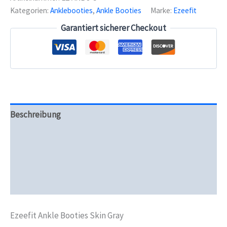
Gray
Kategorien:
Anklebooties
,
Ankle Booties
Marke:
Ezeefit
Menge
Garantiert sicherer Checkout
Beschreibung
Zusätzliche Informationen
Produktsicherheit
Rezensionen (0)
Ezeefit Ankle Booties Skin Gray