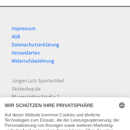
gewählt
werden
Impressum
AGB
Datenschutzerklärung
Versandarten
Widerrufsbelehrung
Jürgen Lutz Sportartikel
Skateshop.de
Pfungstädter Straße 7
64342 Seeheim-Jugenheim
Tel.
06257 868181
Mail:
info@skateshop.de