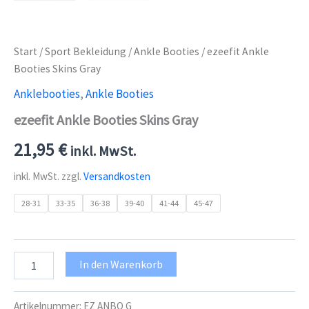
Start
/
Sport Bekleidung
/
Ankle Booties
/ ezeefit Ankle
Booties Skins Gray
Anklebooties
,
Ankle Booties
ezeefit Ankle Booties Skins Gray
21,95
€
inkl. MwSt.
inkl. MwSt.
zzgl.
Versandkosten
28-31
33-35
36-38
39-40
41-44
45-47
ezeefit
In den Warenkorb
Ankle
Booties
Skins
Artikelnummer:
EZ ANBO G