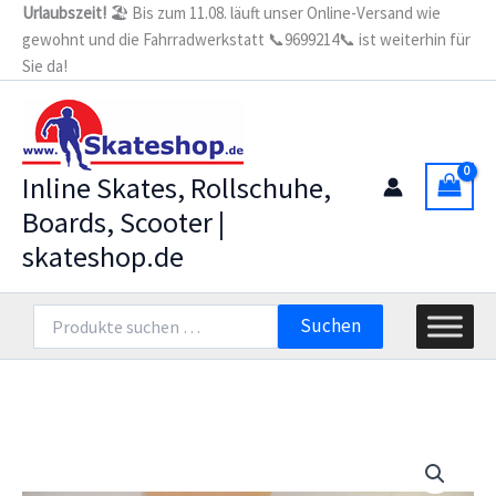
Zum
Urlaubszeit!
🏖️ Bis zum 11.08. läuft unser Online-Versand wie
gewohnt und die Fahrradwerkstatt 📞9699214📞 ist weiterhin für
Inhalt
Sie da!
springen
Inline Skates, Rollschuhe,
Boards, Scooter |
skateshop.de
Suchen
Suchen
nach: