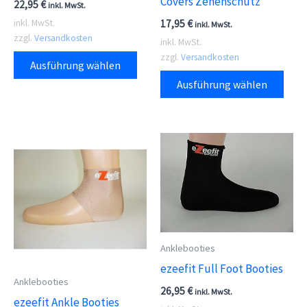
Covers Zehenschutz
22,95
€
inkl. MwSt.
17,95
€
inkl. MwSt.
inkl. MwSt.
zzgl.
Versandkosten
inkl. MwSt.
Dieses
zzgl.
Versandkosten
Ausführung wählen
Produkt
Dies
Ausführung wählen
weist
Prod
mehrere
weis
Varianten
meh
auf.
Vari
Die
auf.
Optionen
Die
können
Opti
auf
kön
der
auf
Anklebooties
Produktseite
der
ezeefit Full Foot Booties
Anklebooties
gewählt
Prod
26,95
€
inkl. MwSt.
ezeefit Ankle Booties
werden
gewä