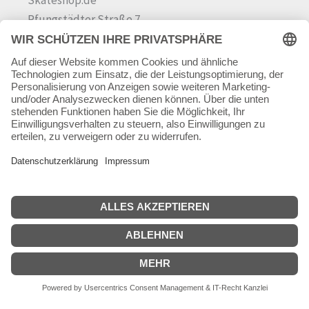
Skateshop.de
Pfungstädter Straße 7
64342 Seeheim-Jugenheim
Tel.
06257 868181
Mail:
info@skateshop.de
Warenkorb
Mein Konto
Copyright © 2026 skateshop.de
SEHR GUT
(5 / 5)
aus
45
Bewertungen bei: google.com ⓘ
Informationen zur Echtheit der Bewertungen