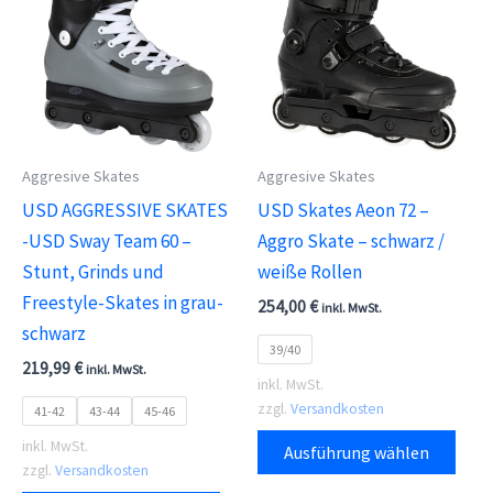
Optionen
Die
können
Opti
auf
kön
der
auf
Produktseite
der
gewählt
Aggresive Skates
Aggresive Skates
Prod
werden
USD AGGRESSIVE SKATES
USD Skates Aeon 72 –
gewä
-USD Sway Team 60 –
Aggro Skate – schwarz /
wer
Stunt, Grinds und
weiße Rollen
Freestyle-Skates in grau-
254,00
€
inkl. MwSt.
schwarz
39/40
219,99
€
inkl. MwSt.
inkl. MwSt.
zzgl.
Versandkosten
41-42
43-44
45-46
Dies
inkl. MwSt.
Ausführung wählen
Prod
zzgl.
Versandkosten