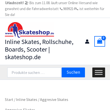
Zum
Urlaubszeit!
🏖️ Bis zum 11.08. läuft unser Online-Versand wie
gewohnt und die Fahrradwerkstatt 📞9699214📞 ist weiterhin für
Inhalt
Sie da!
springen
Inline Skates, Rollschuhe,
Boards, Scooter |
skateshop.de
Suchen
Suchen
nach:
Start
/
Inline Skates
/ Aggresive Skates
Aggresive Skates