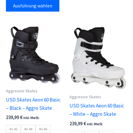
Dieses
weis
Ausführung wählen
Produkt
meh
weist
Vari
mehrere
auf.
Varianten
Die
auf.
Opti
Die
kön
Optionen
auf
können
der
auf
Prod
der
gewä
Aggresive Skates
Produktseite
wer
Aggresive Skates
USD Skates Aeon 60 Basic
gewählt
USD Skates Aeon 60 Basic
– Black – Aggro Skate
werden
– White – Aggro Skate
239,99
€
inkl. MwSt.
239,99
€
inkl. MwSt.
41-42
43-44
45-46