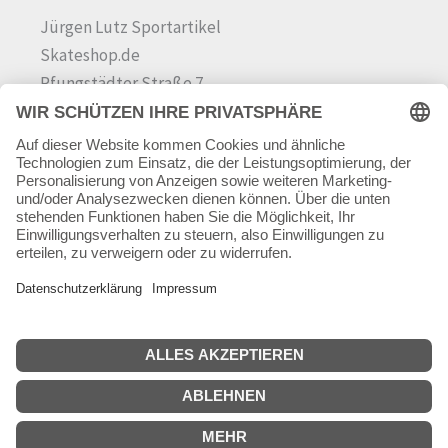
Jürgen Lutz Sportartikel
Skateshop.de
Pfungstädter Straße 7
64342 Seeheim-Jugenheim
Tel.
06257 868181
Mail:
info@skateshop.de
Warenkorb
Mein Konto
Copyright © 2026 skateshop.de
SEHR GUT
(5 / 5)