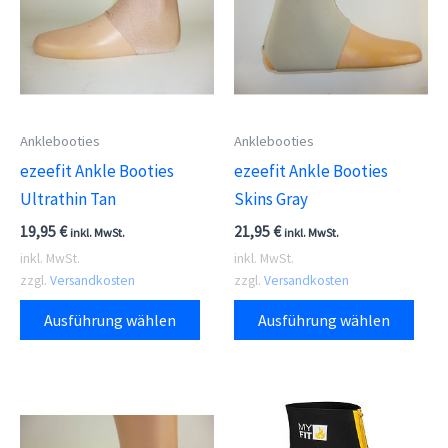
Anklebooties
Anklebooties
ezeefit Ankle Booties
ezeefit Ankle Booties
Ultrathin Tan
Skins Gray
19,95
€
21,95
€
inkl. MwSt.
inkl. MwSt.
inkl. MwSt.
inkl. MwSt.
zzgl.
Versandkosten
zzgl.
Versandkosten
Dieses
Dies
Ausführung wählen
Ausführung wählen
Produkt
Prod
weist
weis
mehrere
meh
Varianten
Vari
auf.
auf.