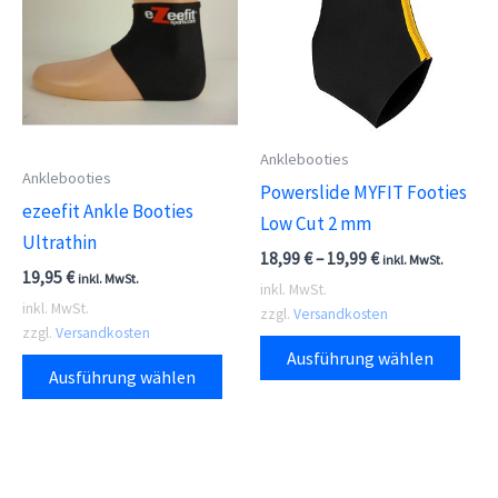
Die
Die
Optionen
Opti
können
kön
auf
auf
der
der
Anklebooties
Anklebooties
Produktseite
Prod
Powerslide MYFIT Footies
ezeefit Ankle Booties
gewählt
gewä
Low Cut 2 mm
Ultrathin
werden
wer
18,99
€
–
19,99
€
inkl. MwSt.
19,95
€
inkl. MwSt.
inkl. MwSt.
inkl. MwSt.
zzgl.
Versandkosten
zzgl.
Versandkosten
Dies
Ausführung wählen
Dieses
Prod
Ausführung wählen
Produkt
weis
weist
meh
mehrere
Vari
Varianten
auf.