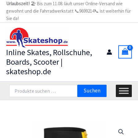
Zum
Urlaubszeit!
🏖️ Bis zum 11.08. läuft unser Online-Versand wie
gewohnt und die Fahrradwerkstatt 📞9699214📞 ist weiterhin für
Inhalt
Sie da!
springen
Inline Skates, Rollschuhe,
Boards, Scooter |
skateshop.de
Suchen
Suchen
nach: