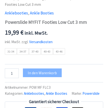
Footies Low Cut 3 mm
Anklebooties
,
Ankle Booties
Powerslide MYFIT Footies Low Cut 3 mm
19,99
€
inkl. MwSt.
inkl. MwSt.
zzgl.
Versandkosten
31-34
34-37
37-40
40-43
43-46
Powerslide
In den Warenkorb
MYFIT
Footies
Low
Artikelnummer:
POW MF FLC3
Cut
Kategorien:
Anklebooties
,
Ankle Booties
Marke:
Powerslide
3
mm
Garantiert sicherer Checkout
Menge