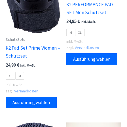
K2 PERFORMANCE PAD
werden
gewä
SET Men Schutzset
wer
34,95
€
inkl. MwSt.
M
XL
SchutzSets
inkl. MwSt.
K2 Pad Set Prime Women –
zzgl.
Versandkosten
Dies
Schutzset
Ausführung wählen
Prod
24,90
€
inkl. MwSt.
weis
XL
M
meh
inkl. MwSt.
Vari
zzgl.
Versandkosten
auf.
Dieses
Die
Ausführung wählen
Produkt
Opti
weist
kön
mehrere
auf