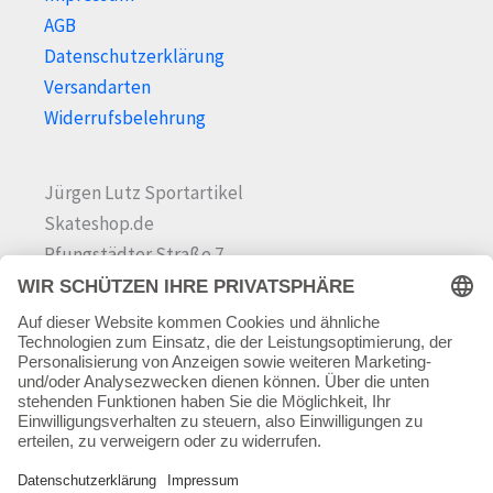
AGB
Datenschutzerklärung
Versandarten
Widerrufsbelehrung
Jürgen Lutz Sportartikel
Skateshop.de
Pfungstädter Straße 7
64342 Seeheim-Jugenheim
Tel.
06257 868181
Mail:
info@skateshop.de
Warenkorb
Mein Konto