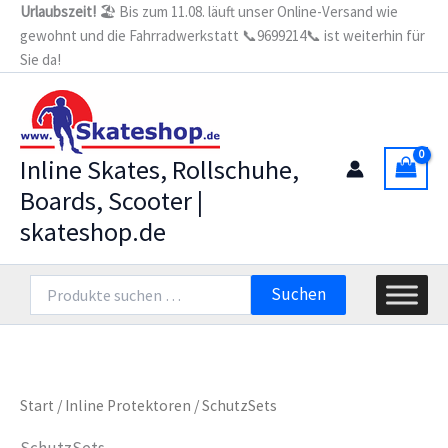
Zum
Urlaubszeit!
🏖️ Bis zum 11.08. läuft unser Online-Versand wie
gewohnt und die Fahrradwerkstatt 📞9699214📞 ist weiterhin für
Inhalt
Sie da!
springen
Inline Skates, Rollschuhe,
Boards, Scooter |
skateshop.de
Suchen
Suchen
nach:
Start
/
Inline Protektoren
/ SchutzSets
SchutzSets