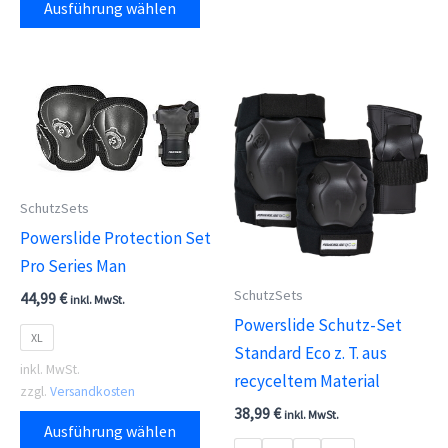
Ausführung wählen
Produkt
auf.
weist
Die
mehrere
Opti
Varianten
kön
auf.
auf
Die
der
Optionen
Prod
SchutzSets
können
gewä
Powerslide Protection Set
auf
wer
Pro Series Man
der
SchutzSets
44,99
€
Produktseite
inkl. MwSt.
Powerslide Schutz-Set
gewählt
XL
Standard Eco z. T. aus
werden
inkl. MwSt.
recyceltem Material
zzgl.
Versandkosten
38,99
€
Dieses
inkl. MwSt.
Ausführung wählen
Produkt