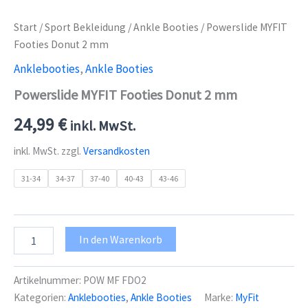
Start
/
Sport Bekleidung
/
Ankle Booties
/ Powerslide MYFIT
Footies Donut 2 mm
Anklebooties
,
Ankle Booties
Powerslide MYFIT Footies Donut 2 mm
24,99
€
inkl. MwSt.
inkl. MwSt.
zzgl.
Versandkosten
31-34
34-37
37-40
40-43
43-46
Powerslide
In den Warenkorb
MYFIT
Footies
Donut
Artikelnummer:
POW MF FDO2
2
Kategorien:
Anklebooties
,
Ankle Booties
Marke:
MyFit
mm