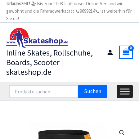
Zum
Urlaubszeit!
🏖️ Bis zum 11.08. läuft unser Online-Versand wie
gewohnt und die Fahrradwerkstatt 📞9699214📞 ist weiterhin für
Inhalt
Sie da!
springen
Inline Skates, Rollschuhe,
Boards, Scooter |
skateshop.de
Suchen
Suchen
nach: