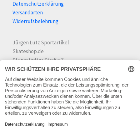
Datenschutzerklärung
Versandarten
Widerrufsbelehrung
Jürgen Lutz Sportartikel
Skateshop.de
Pfungstädter Straße 7
64342 Seeheim-Jugenheim
Tel.
06257 868181
Mail:
info@skateshop.de
Warenkorb
Mein Konto