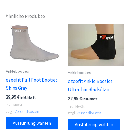
Ähnliche Produkte
Anklebooties
Anklebooties
ezeefit Full Foot Booties
ezeefit Ankle Booties
Skins Gray
Ultrathin Black/Tan
29,95
€
inkl. MwSt.
22,95
€
inkl. MwSt.
inkl. MwSt.
inkl. MwSt.
zzgl.
Versandkosten
zzgl.
Versandkosten
Dieses
Dies
Ausführung wählen
Ausführung wählen
Produkt
Prod