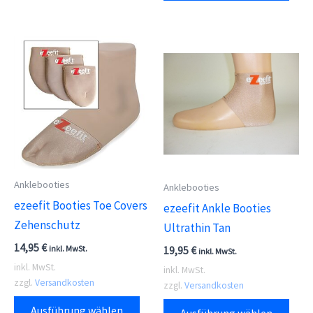
weist
weis
mehrere
meh
Varianten
Vari
auf.
auf.
Die
Die
Optionen
Opti
können
kön
auf
auf
der
der
Anklebooties
Produktseite
Anklebooties
Prod
ezeefit Booties Toe Covers
gewählt
ezeefit Ankle Booties
gewä
Zehenschutz
werden
Ultrathin Tan
wer
14,95
€
inkl. MwSt.
19,95
€
inkl. MwSt.
inkl. MwSt.
inkl. MwSt.
zzgl.
Versandkosten
zzgl.
Versandkosten
Dieses
Dies
Ausführung wählen
Ausführung wählen