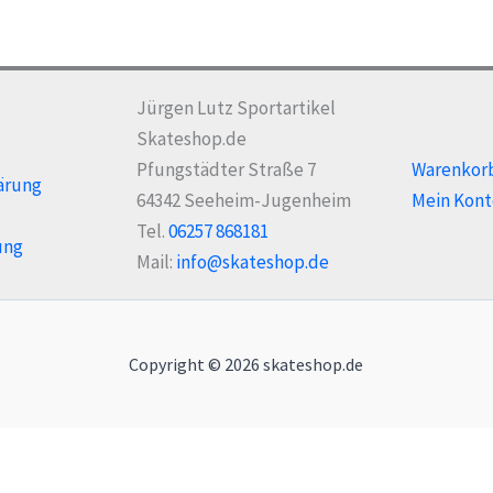
der
der
Produktseite
Pro
gewählt
gew
werden
we
Jürgen Lutz Sportartikel
Skateshop.de
Pfungstädter Straße 7
Warenkor
ärung
64342 Seeheim-Jugenheim
Mein Kont
Tel.
06257 868181
ung
Mail:
info@skateshop.de
Copyright © 2026 skateshop.de
Alle Preise inkl. der gesetzlichen MwSt.