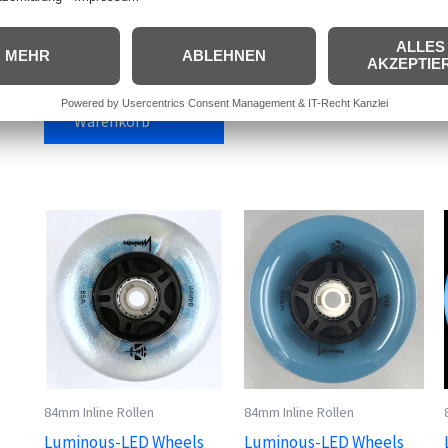
inkl. 19 % MwSt.
37,95
€
inkl. MwSt.
zzgl.
Versandkosten
inkl. 19 % MwSt.
zzgl.
Versandkosten
In den
Warenkorb
In den
Warenkorb
84mm Inline Rollen
84mm Inline Rollen
Luminous-LED Wheels
Luminous-LED Wheels