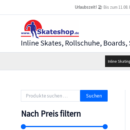
Zum
Urlaubszeit!
🏖️ Bis zum 11.08.
Inhalt
springen
Inline Skates, Rollschuhe, Boards,
Inline Skatin
S
Suchen
u
c
h
Nach Preis filtern
e
n
n