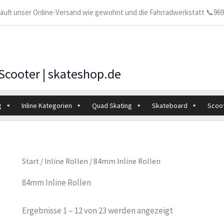
 läuft unser Online-Versand wie gewohnt und die Fahrradwerkstatt 📞9699
 Scooter | skateshop.de
g
Inline Kategorien
Quad Skating
Skateboard
Scoo
Start
/
Inline Rollen
/ 84mm Inline Rollen
84mm Inline Rollen
Ergebnisse 1 – 12 von 23 werden angezeigt