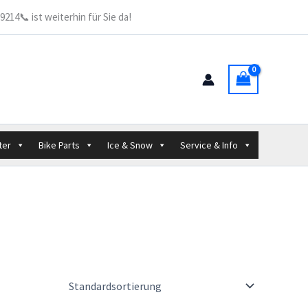
214📞 ist weiterhin für Sie da!
ter
Bike Parts
Ice & Snow
Service & Info