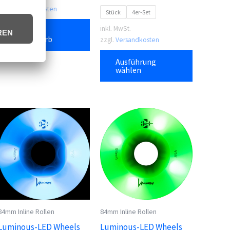
zzgl.
Versandkosten
Stück
4er-Set
inkl. MwSt.
In den
Warenkorb
zzgl.
Versandkosten
Dieses
Ausführung
Produkt
wählen
weist
mehrere
Varianten
auf.
Die
Optionen
können
auf
der
Produktse
84mm Inline Rollen
84mm Inline Rollen
gewählt
Luminous-LED Wheels
Luminous-LED Wheels