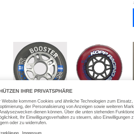
84mm Inline Rollen
84mm Inline Rollen
Kopp Racing 84mm/88
K2 Rolle Booster
(Stück)
84mm/82A (4er Set) –
6,25
€
Wheels
inkl. MwSt.