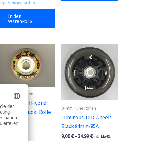
zzgl.
Versandkosten
In den
Warenkorb
84mm Inline Rollen
Labeda 84mm Hybrid
84mm Inline Rollen
Rolle 85A (Stück) Rolle
Luminous-LED Wheels
Restbestand
Black 84mm/85A
3,75
€
inkl. MwSt.
9,00
€
–
34,99
€
inkl. MwSt.
inkl. 19 % MwSt.