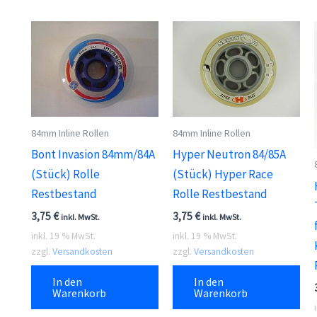
84mm Inline Rollen
84mm Inline Rollen
Bont Invasion 84mm/84A
Hyper Neutron 84/85A
(Stück) Rolle
(Stück) Hyper Race
Restbestand
Rolle Restbestand
3,75
€
3,75
€
inkl. MwSt.
inkl. MwSt.
inkl. 19 % MwSt.
inkl. 19 % MwSt.
zzgl.
Versandkosten
zzgl.
Versandkosten
In den
In den
Warenkorb
Warenkorb