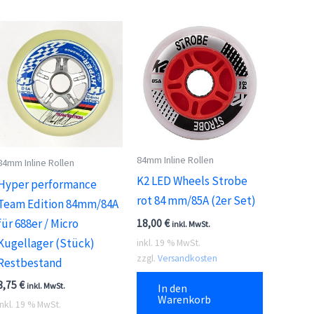
84mm Inline Rollen
84mm Inline Rollen
K2 LED Wheels Strobe
Hyper performance
rot 84 mm/85A (2er Set)
Team Edition 84mm/84A
für 688er / Micro
18,00
€
inkl. MwSt.
Kugellager (Stück)
inkl. 19 % MwSt.
zzgl.
Versandkosten
Restbestand
3,75
€
inkl. MwSt.
In den
Warenkorb
inkl. 19 % MwSt.