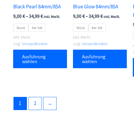
Black Pearl 84mm/85A
Blue Glow 84mm/85A
9,00
€
–
34,99
€
9,00
€
–
34,99
€
inkl. MwSt.
inkl. MwSt.
Stück
4er-Set
Stück
4er-Set
inkl. MwSt.
inkl. MwSt.
zzgl.
Versandkosten
zzgl.
Versandkosten
Dieses
Die
Ausführung
Ausführung
Produkt
Pr
wählen
wählen
weist
wei
mehrere
me
Varianten
Var
auf.
auf
Die
Die
1
2
→
Optionen
Opt
können
kö
auf
auf