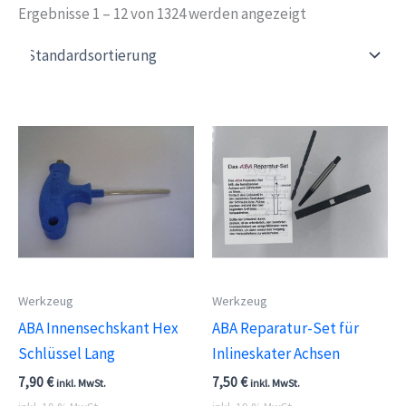
Ergebnisse 1 – 12 von 1324 werden angezeigt
Werkzeug
Werkzeug
ABA Innensechskant Hex
ABA Reparatur-Set für
Schlüssel Lang
Inlineskater Achsen
7,90
€
7,50
€
inkl. MwSt.
inkl. MwSt.