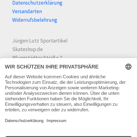
Datenschutzerklärung
Versandarten
Widerrufsbelehrung
Jürgen Lutz Sportartikel
Skateshop.de
Pfungstädter Straße 7
64342 Seeheim-Jugenheim
Tel.
06257 868181
Mail:
info@skateshop.de
Warenkorb
Mein Konto