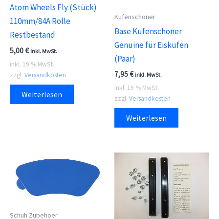
Atom Wheels Fly (Stück)
Kufenschoner
110mm/84A Rolle
Base Kufenschoner
Restbestand
Genuine für Eiskufen
5,00
€
inkl. MwSt.
(Paar)
inkl. 19 % MwSt.
7,95
€
zzgl.
Versandkosten
inkl. MwSt.
inkl. 19 % MwSt.
Weiterlesen
zzgl.
Versandkosten
Weiterlesen
Schuh Zubehoer