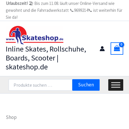
Zum
Urlaubszeit!
🏖️ Bis zum 11.08. läuft unser Online-Versand wie
gewohnt und die Fahrradwerkstatt 📞9699214📞 ist weiterhin für
Inhalt
Sie da!
springen
Inline Skates, Rollschuhe,
Boards, Scooter |
skateshop.de
Suchen
Suchen
nach:
Shop