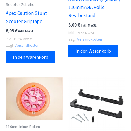
Scooter Zubehör
110mm/84A Rolle
Apex Caution Stunt
Restbestand
Scooter Griptape
5,00
€
inkl. MwSt.
6,95
€
inkl. MwSt.
inkl. 19 % MwSt.
inkl. 19 % MwSt.
zzgl.
Versandkosten
zzgl.
Versandkosten
In den Warenkorb
In den Warenkorb
110mm Inline Rollen