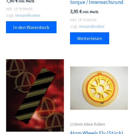
7,90
€
inkl. MwSt.
torque / Innensechsrund
inkl. 19 % MwSt.
3,95
€
inkl. MwSt.
zzgl.
Versandkosten
inkl. 19 % MwSt.
zzgl.
Versandkosten
In den Warenkorb
Weiterlesen
110mm Inline Rollen
Atom Wheels Fly (Stück)