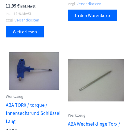
zzgl.
Versandkosten
11,99
€
inkl. MwSt.
inkl. 19 % MwSt.
In den Warenkorb
zzgl.
Versandkosten
Weiterlesen
Werkzeug
ABA TORX / torque /
Innensechsrund Schlüssel
Werkzeug
Lang
ABA Wechselklinge Torx /