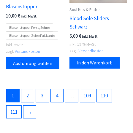
Blasenstopper
Soul Kits & Plates
10,00
€
inkl. MwSt.
Blood Sole Sliders
Schwarz
Blasenstopper Ferse/Sehne
Blasenstopper Zehe/Fußkante
6,00
€
inkl. MwSt.
inkl. 19 % MwSt.
inkl. MwSt.
zzgl.
Versandkosten
zzgl.
Versandkosten
Dieses
In den Warenkorb
Ausführung wählen
Produkt
weist
mehrere
Varianten
1
2
3
4
…
109
110
auf.
Die
111
→
Optionen
können