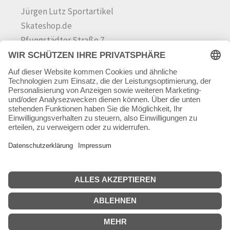
Jürgen Lutz Sportartikel
Skateshop.de
Pfungstädter Straße 7
64342 Seeheim-Jugenheim
Tel.
06257 868181
Mail:
info@skateshop.de
Warenkorb
Mein Konto
Copyright © 2026 skateshop.de
SEHR GUT
(5 / 5)