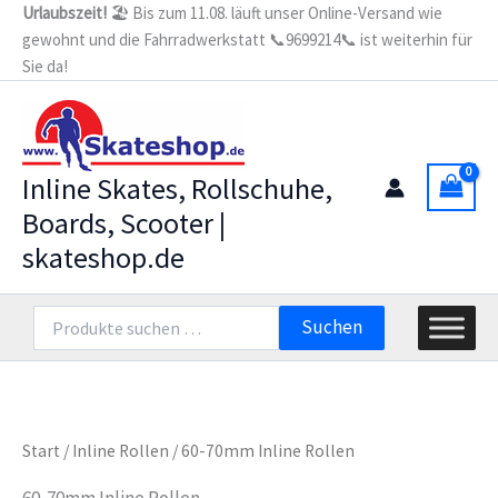
Zum
Urlaubszeit!
🏖️ Bis zum 11.08. läuft unser Online-Versand wie
gewohnt und die Fahrradwerkstatt 📞9699214📞 ist weiterhin für
Inhalt
Sie da!
springen
Inline Skates, Rollschuhe,
Boards, Scooter |
skateshop.de
Suchen
Suchen
nach:
Start
/
Inline Rollen
/ 60-70mm Inline Rollen
60-70mm Inline Rollen