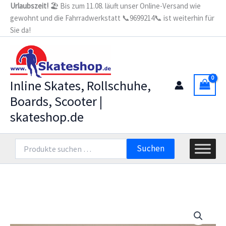
Zum
Urlaubszeit!
🏖️ Bis zum 11.08. läuft unser Online-Versand wie
Speed
gewohnt und die Fahrradwerkstatt 📞9699214📞 ist weiterhin für
Inhalt
Torx
/
Sie da!
springen
torque
30x8mm
Menge
Inline Skates, Rollschuhe,
Boards, Scooter |
skateshop.de
Suchen
Suchen
nach: