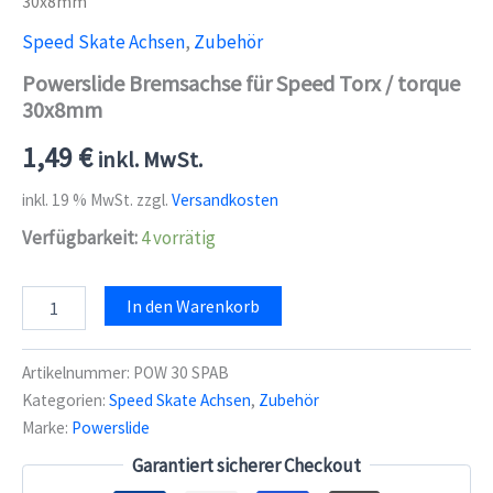
30x8mm
Speed Skate Achsen
,
Zubehör
Powerslide Bremsachse für Speed Torx / torque
30x8mm
1,49
€
inkl. MwSt.
inkl. 19 % MwSt.
zzgl.
Versandkosten
Verfügbarkeit:
4 vorrätig
Powerslide
In den Warenkorb
Bremsachse
für
Speed
Artikelnummer:
POW 30 SPAB
Torx
Kategorien:
Speed Skate Achsen
,
Zubehör
/
Marke:
Powerslide
torque
30x8mm
Garantiert sicherer Checkout
Menge