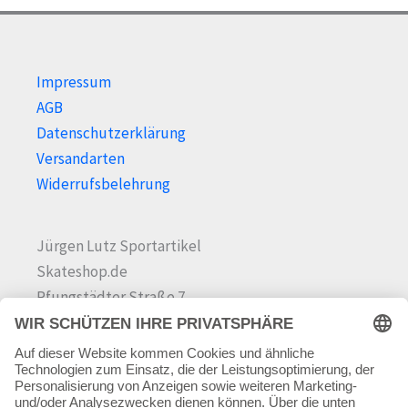
Impressum
AGB
Datenschutzerklärung
Versandarten
Widerrufsbelehrung
Jürgen Lutz Sportartikel
Skateshop.de
Pfungstädter Straße 7
64342 Seeheim-Jugenheim
Tel.
06257 868181
Mail:
info@skateshop.de