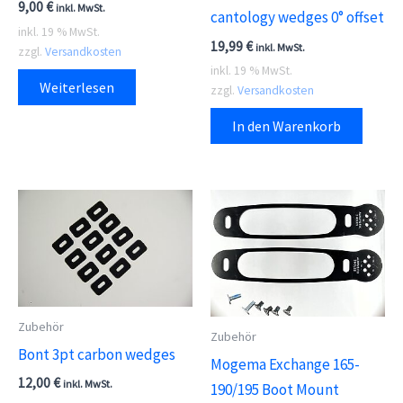
9,00
€
inkl. MwSt.
cantology wedges 0° offset
inkl. 19 % MwSt.
19,99
€
inkl. MwSt.
zzgl.
Versandkosten
inkl. 19 % MwSt.
Weiterlesen
zzgl.
Versandkosten
In den Warenkorb
Zubehör
Zubehör
Bont 3pt carbon wedges
Mogema Exchange 165-
12,00
€
inkl. MwSt.
190/195 Boot Mount