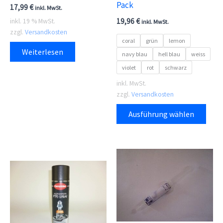
Pack
17,99
€
inkl. MwSt.
19,96
€
inkl. 19 % MwSt.
inkl. MwSt.
zzgl.
Versandkosten
coral
grün
lemon
Weiterlesen
navy blau
hell blau
weiss
violet
rot
schwarz
inkl. MwSt.
zzgl.
Versandkosten
Dies
Ausführung wählen
Prod
weis
meh
Vari
auf.
Die
Opti
kön