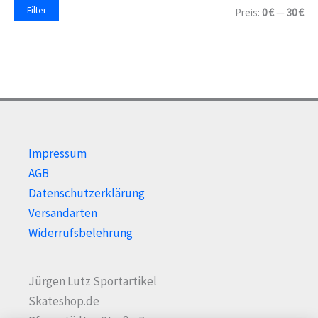
a
M
M
Filter
Preis:
0 €
—
30 €
c
i
a
h
n
x
:
.
.
P
P
r
r
e
e
i
i
s
s
Impressum
AGB
Datenschutzerklärung
Versandarten
Widerrufsbelehrung
Jürgen Lutz Sportartikel
Skateshop.de