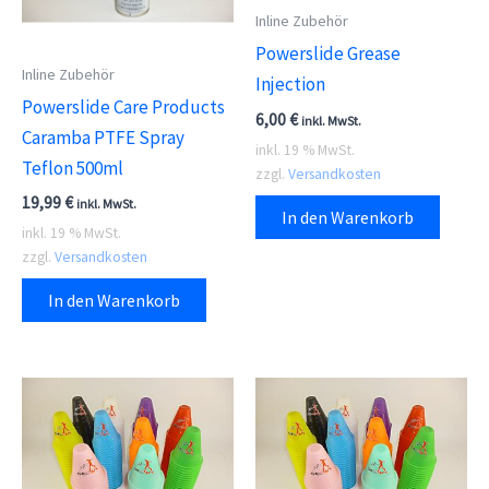
auf
Inline Zubehör
der
Powerslide Grease
Inline Zubehör
Prod
Injection
Powerslide Care Products
gewä
6,00
€
inkl. MwSt.
Caramba PTFE Spray
wer
inkl. 19 % MwSt.
Teflon 500ml
zzgl.
Versandkosten
19,99
€
inkl. MwSt.
In den Warenkorb
inkl. 19 % MwSt.
zzgl.
Versandkosten
In den Warenkorb