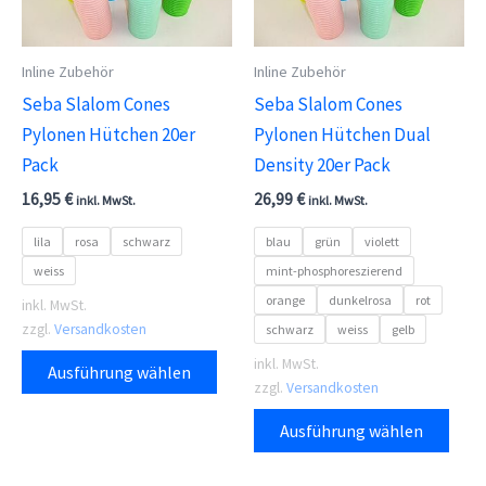
Inline Zubehör
Inline Zubehör
Seba Slalom Cones
Seba Slalom Cones
Pylonen Hütchen 20er
Pylonen Hütchen Dual
Pack
Density 20er Pack
16,95
€
26,99
€
inkl. MwSt.
inkl. MwSt.
lila
rosa
schwarz
blau
grün
violett
weiss
mint-phosphoreszierend
orange
dunkelrosa
rot
inkl. MwSt.
zzgl.
Versandkosten
schwarz
weiss
gelb
Dieses
inkl. MwSt.
Ausführung wählen
Produkt
zzgl.
Versandkosten
Dies
weist
Ausführung wählen
Prod
mehrere
weis
Varianten