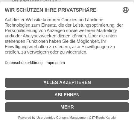
Pfungstädter Straße 7
64342 Seeheim-Jugenheim
Tel.
06257 868181
Mail:
info@skateshop.de
Warenkorb
Mein Konto
Copyright © 2026 skateshop.de
SEHR GUT
(5 / 5)
aus
45
Bewertungen bei: google.com ⓘ
Informationen zur Echtheit der Bewertungen
Alle Preise inkl. der gesetzlichen MwSt.