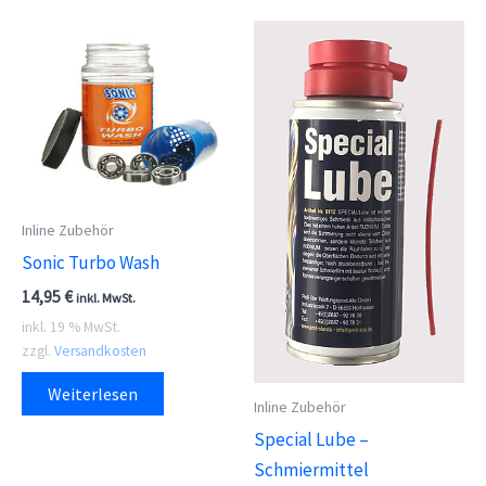
meh
auf.
Vari
Die
auf.
Optionen
Die
können
Opti
auf
kön
der
auf
Produktseite
Inline Zubehör
der
gewählt
Sonic Turbo Wash
Prod
werden
gewä
14,95
€
inkl. MwSt.
wer
inkl. 19 % MwSt.
zzgl.
Versandkosten
Weiterlesen
Inline Zubehör
Special Lube –
Schmiermittel