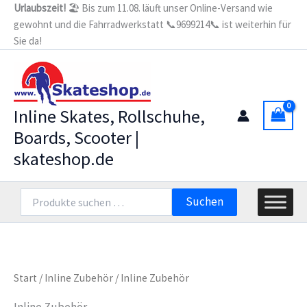
Zum
Urlaubszeit!
🏖️ Bis zum 11.08. läuft unser Online-Versand wie
gewohnt und die Fahrradwerkstatt 📞9699214📞 ist weiterhin für
Inhalt
Sie da!
springen
Inline Skates, Rollschuhe,
Boards, Scooter |
skateshop.de
Suchen
Suchen
nach:
Start
/
Inline Zubehör
/ Inline Zubehör
Inline Zubehör