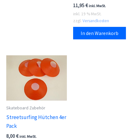
11,95
€
inkl. MwSt.
inkl. 19 % MwSt.
zzgl.
Versandkosten
In den Warenkorb
Skateboard Zubehör
Streetsurfing Hütchen 4er
Pack
8,00
€
inkl. MwSt.