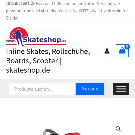
Zum
Urlaubszeit!
🏖️ Bis zum 11.08. läuft unser Online-Versand wie
gewohnt und die Fahrradwerkstatt 📞9699214📞 ist weiterhin für
Inhalt
Sie da!
springen
Inline Skates, Rollschuhe,
Boards, Scooter |
skateshop.de
Suchen
Suchen
nach: