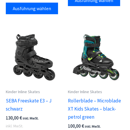
Ausführung wählen
Dieses
Prod
Ausführung wählen
Produkt
weis
weist
meh
mehrere
Vari
Varianten
auf.
auf.
Die
Die
Opti
Optionen
kön
können
auf
auf
der
der
Prod
Kinder Inline Skates
Kinder Inline Skates
Produktseite
gewä
SEBA Freeskate E3 – J
Rollerblade – Microblade
gewählt
wer
schwarz
XT Kids Skates – black-
werden
petrol green
130,00
€
inkl. MwSt.
100,00
€
inkl. MwSt.
inkl. MwSt.