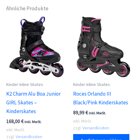
Ähnliche Produkte
Kinder Inline Skates
Kinder Inline Skates
K2 Charm Alu Boa Junior
Roces Orlando III
GIRL Skates –
Black/Pink Kinderskates
Kinderskates
89,99
€
inkl. MwSt.
168,00
€
inkl. MwSt.
inkl. MwSt.
zzgl.
Versandkosten
inkl. MwSt.
Dies
zzgl.
Versandkosten