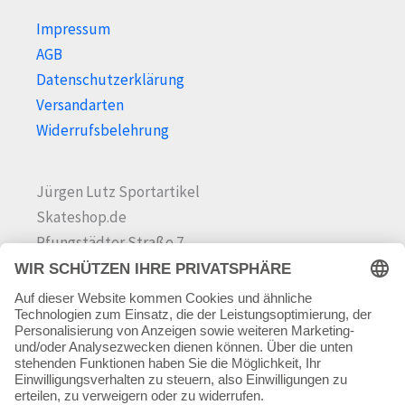
Impressum
AGB
Datenschutzerklärung
Versandarten
Widerrufsbelehrung
Jürgen Lutz Sportartikel
Skateshop.de
Pfungstädter Straße 7
64342 Seeheim-Jugenheim
Tel.
06257 868181
Mail:
info@skateshop.de
Warenkorb