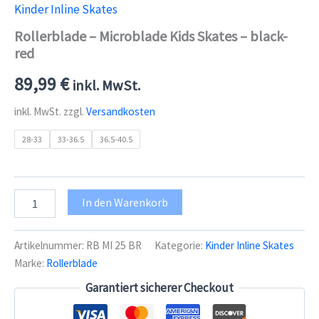
Kinder Inline Skates
Rollerblade – Microblade Kids Skates – black-
red
89,99
€
inkl. MwSt.
inkl. MwSt.
zzgl.
Versandkosten
28-33
33-36.5
36.5-40.5
Rollerblade
In den Warenkorb
-
Microblade
Kids
Artikelnummer:
RB MI 25 BR
Kategorie:
Kinder Inline Skates
Skates
Marke:
Rollerblade
-
black-
Garantiert sicherer Checkout
red
Menge