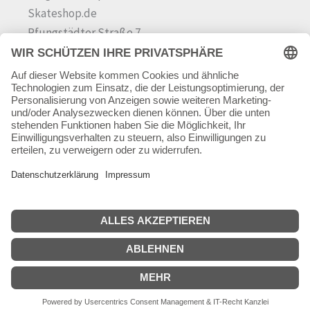
Skateshop.de
Pfungstädter Straße 7
64342 Seeheim-Jugenheim
Tel.
06257 868181
Mail:
info@skateshop.de
Warenkorb
Mein Konto
Copyright © 2026 skateshop.de
SEHR GUT
(5 / 5)
aus
45
Bewertungen bei: google.com ⓘ
Informationen zur Echtheit der Bewertungen