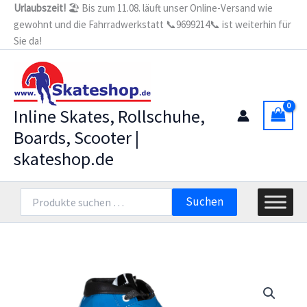
Zum
Urlaubszeit!
🏖️ Bis zum 11.08. läuft unser Online-Versand wie
gewohnt und die Fahrradwerkstatt 📞9699214📞 ist weiterhin für
Inhalt
Sie da!
springen
Inline Skates, Rollschuhe,
Boards, Scooter |
skateshop.de
Suchen
Suchen
nach: