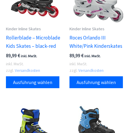
Kinder Inline Skates
Kinder Inline Skates
Rollerblade – Microblade
Roces Orlando III
Kids Skates – black-red
White/Pink Kinderskates
89,99
€
89,99
€
inkl. MwSt.
inkl. MwSt.
inkl. MwSt.
inkl. MwSt.
zzgl.
Versandkosten
zzgl.
Versandkosten
Dieses
Dies
Ausführung wählen
Ausführung wählen
Produkt
Prod
weist
weis
mehrere
meh
Varianten
Vari
auf.
auf.
Die
Die