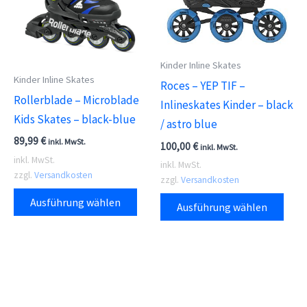
Optionen
Opti
können
kön
auf
auf
der
der
Kinder Inline Skates
Kinder Inline Skates
Produktseite
Prod
Roces – YEP TIF –
Rollerblade – Microblade
gewählt
gewä
Inlineskates Kinder – black
Kids Skates – black-blue
werden
wer
/ astro blue
89,99
€
inkl. MwSt.
100,00
€
inkl. MwSt.
inkl. MwSt.
inkl. MwSt.
zzgl.
Versandkosten
zzgl.
Versandkosten
Dieses
Dies
Ausführung wählen
Ausführung wählen
Produkt
Prod
weist
weis
mehrere
meh
Varianten
Vari
auf.
auf.