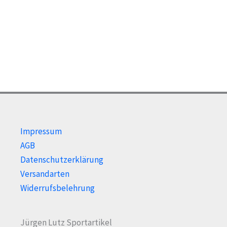
Die
Die
Optionen
Opti
können
kön
auf
auf
der
der
Produktseite
Prod
gewählt
gewä
werden
wer
Impressum
AGB
Datenschutzerklärung
Versandarten
Widerrufsbelehrung
Jürgen Lutz Sportartikel