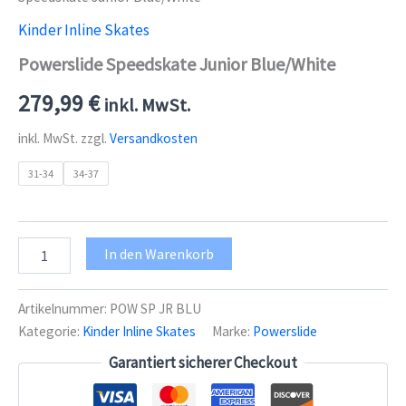
Kinder Inline Skates
Powerslide Speedskate Junior Blue/White
279,99
€
inkl. MwSt.
inkl. MwSt.
zzgl.
Versandkosten
31-34
34-37
Powerslide
In den Warenkorb
Speedskate
Junior
Blue/White
Artikelnummer:
POW SP JR BLU
Menge
Kategorie:
Kinder Inline Skates
Marke:
Powerslide
Garantiert sicherer Checkout