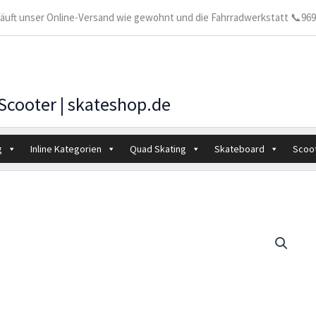
 läuft unser Online-Versand wie gewohnt und die Fahrradwerkstatt 📞9699
 Scooter | skateshop.de
g
Inline Kategorien
Quad Skating
Skateboard
Scoo