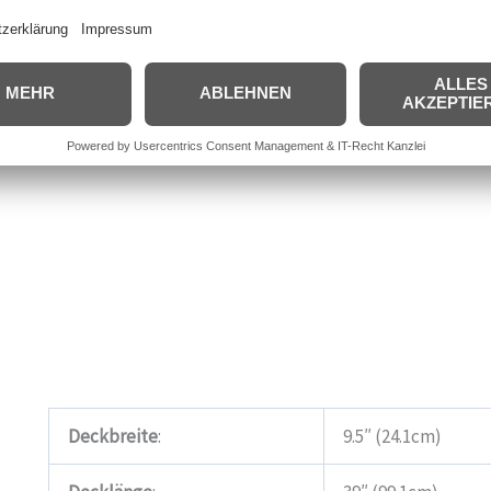
Deckbreite
:
9.5″ (24.1cm)