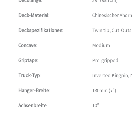
Decklänge
:
39″ (99.1cm)
Deck-Material
:
Chinesischer Ahorn
Deckspezifikationen
:
Twin tip, Cut-Outs
Concave
:
Medium
Griptape
:
Pre-gripped
Truck-Typ
:
Inverted Kingpin,
Hanger-Breite
:
180mm (7″)
Achsenbreite
:
10″