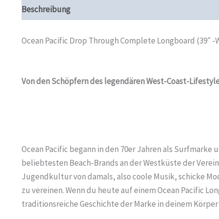
Beschreibung
Zusätzliche Informationen
Produktsi
Ocean Pacific Drop Through Complete Longboard (39″ -
Von den Schöpfern des legendären West-Coast-Lifestyl
Ocean Pacific begann in den 70er Jahren als Surfmarke un
beliebtesten Beach-Brands an der Westküste der Vereinig
Jugendkultur von damals, also coole Musik, schicke Mo
zu vereinen. Wenn du heute auf einem Ocean Pacific Lon
traditionsreiche Geschichte der Marke in deinem Körper