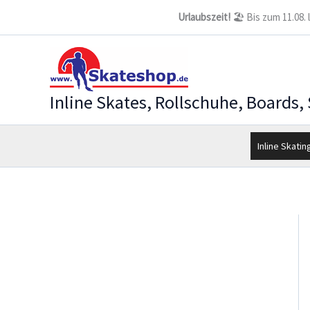
Zum
Urlaubszeit!
🏖️ Bis zum 11.08.
Inhalt
springen
Inline Skates, Rollschuhe, Boards,
Inline Skatin