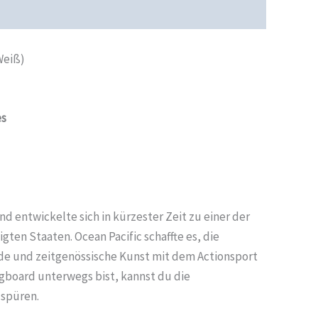
cherheit
Rezensionen (0)
Weiß)
es
d entwickelte sich in kürzester Zeit zu einer der
ten Staaten. Ocean Pacific schaffte es, die
de und zeitgenössische Kunst mit dem Actionsport
gboard unterwegs bist, kannst du die
 spüren.