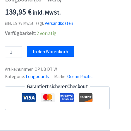
139,95
€
inkl. MwSt.
inkl. 19 % MwSt.
zzgl.
Versandkosten
Verfügbarkeit:
2 vorrätig
Ocean
In den Warenkorb
Pacific
Drop
Through
Artikelnummer:
OP LB DT W
Complete
Kategorie:
Longboards
Marke:
Ocean Pacific
Longboard
(39"
Garantiert sicherer Checkout
-
Weiß)
Menge