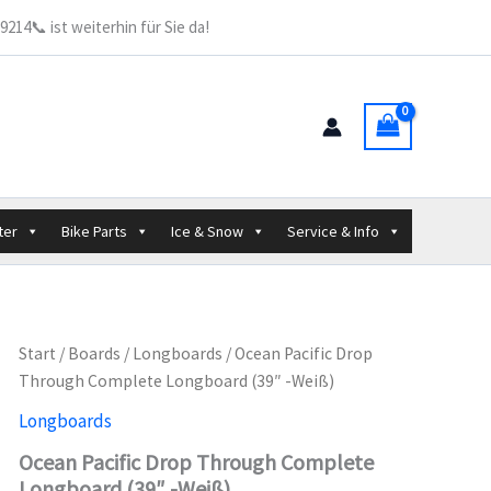
Through
214📞 ist weiterhin für Sie da!
Complete
Longboard
(39"
-
Weiß)
Menge
ter
Bike Parts
Ice & Snow
Service & Info
Start
/
Boards
/
Longboards
/ Ocean Pacific Drop
Through Complete Longboard (39″ -Weiß)
Longboards
Ocean Pacific Drop Through Complete
Longboard (39″ -Weiß)