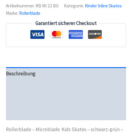
Kids
Artikelnummer:
RB MI 22 BG
Kategorie:
Kinder Inline Skates
Skates
Marke:
Rollerblade
-
schwarz-
Garantiert sicherer Checkout
grün
-
Kinderskate
Menge
Beschreibung
Zusätzliche Informationen
Produktsicherheit
Rezensionen (0)
Rollerblade – Microblade Kids Skates – schwarz-grün –