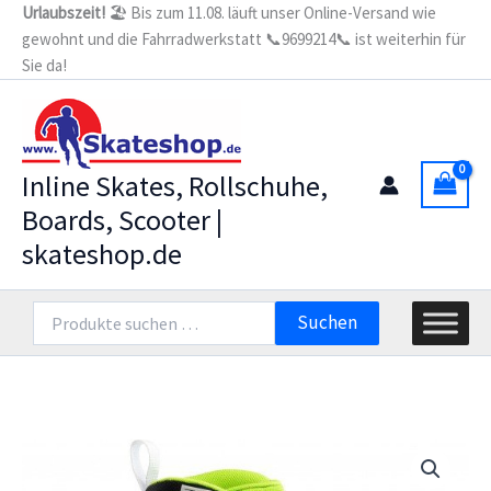
Zum
Urlaubszeit!
🏖️ Bis zum 11.08. läuft unser Online-Versand wie
gewohnt und die Fahrradwerkstatt 📞9699214📞 ist weiterhin für
Inhalt
Sie da!
springen
Inline Skates, Rollschuhe,
Boards, Scooter |
skateshop.de
Suchen
Suchen
nach: