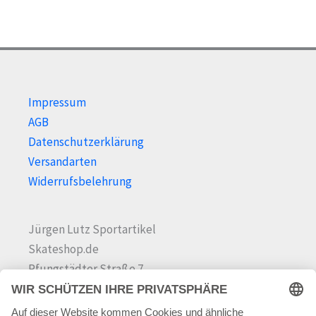
der
der
Produktseite
Prod
gewählt
gewä
werden
wer
Impressum
AGB
Datenschutzerklärung
Versandarten
Widerrufsbelehrung
Jürgen Lutz Sportartikel
Skateshop.de
Pfungstädter Straße 7
64342 Seeheim-Jugenheim
Tel.
06257 868181