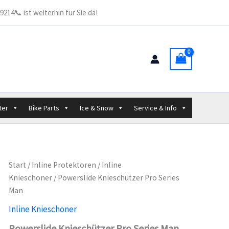
214📞 ist weiterhin für Sie da!
ter
Bike Parts
Ice & Snow
Service & Info
Start
/
Inline Protektoren
/
Inline
Knieschoner
/ Powerslide Knieschützer Pro Series
Man
Inline Knieschoner
Powerslide Knieschützer Pro Series Man