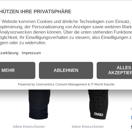
Beschreibung
Zusätzliche Informationen
Produktsi
Powerslide Knieschützer Pro Series Man
Ähnliche Produkte
Inline Knieschoner
Inline Knieschoner