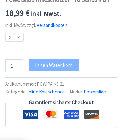
18,99
€
inkl. MwSt.
inkl. MwSt.
zzgl.
Versandkosten
S
M
Powerslide
In den Warenkorb
Knieschützer
Pro
Series
Artikelnummer:
POW PA KS 21
Man
Kategorie:
Inline Knieschoner
Marke:
Powerslide
Menge
Garantiert sicherer Checkout