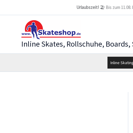
Zum
Urlaubszeit!
🏖️ Bis zum 11.08.
Inhalt
springen
Inline Skates, Rollschuhe, Boards,
Inline Skatin