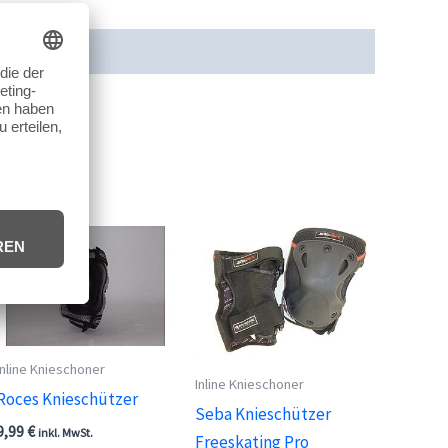
cherheit
Rezensionen (0)
Inline Knieschoner
Inline Knieschoner
Roces Knieschützer
Seba Knieschützer
9,99
€
inkl. MwSt.
Freeskating Pro