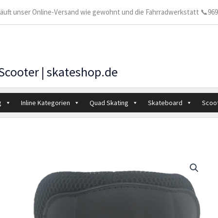
 läuft unser Online-Versand wie gewohnt und die Fahrradwerkstatt 📞9699
 Scooter | skateshop.de
g
Inline Kategorien
Quad Skating
Skateboard
Scoo