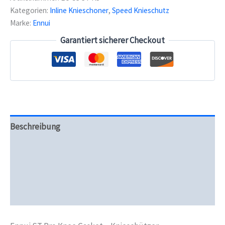
Gasket
Kategorien:
Inline Knieschoner
,
Speed Knieschutz
-
Marke:
Ennui
Knieschützer
Menge
Garantiert sicherer Checkout
Beschreibung
Zusätzliche Informationen
Produktsicherheit
Rezensionen (0)