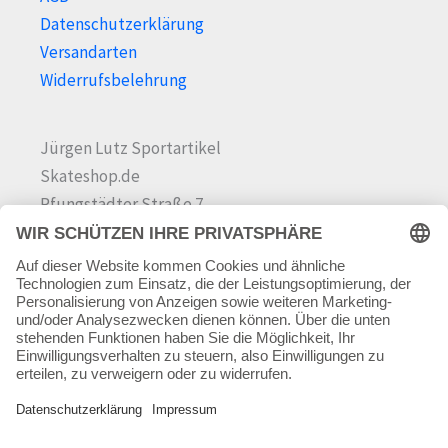
Datenschutzerklärung
Versandarten
Widerrufsbelehrung
Jürgen Lutz Sportartikel
Skateshop.de
Pfungstädter Straße 7
64342 Seeheim-Jugenheim
Tel.
06257 868181
Mail:
info@skateshop.de
Warenkorb
Mein Konto