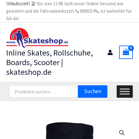
Zum
Urlaubszeit!
🏖️ Bis zum 11.08. läuft unser Online-Versand wie
gewohnt und die Fahrradwerkstatt 📞9699214📞 ist weiterhin für
Inhalt
Sie da!
springen
Inline Skates, Rollschuhe,
Boards, Scooter |
skateshop.de
Suchen
Suchen
nach: