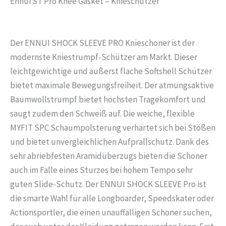
Ennui ST Pro Knee Gasket – Knieschützer
Der ENNUI SHOCK SLEEVE PRO Knieschoner ist der
modernste Kniestrumpf-Schützer am Markt. Dieser
leichtgewichtige und äußerst flache Softshell Schützer
bietet maximale Bewegungsfreiheit. Der atmungsaktive
Baumwollstrumpf bietet höchsten Tragekomfort und
saugt zudem den Schweiß auf. Die weiche, flexible
MYFIT SPC Schaumpolsterung verhärtet sich bei Stößen
und bietet unvergleichlichen Aufprallschutz. Dank des
sehr abriebfesten Aramidüberzugs bieten die Schoner
auch im Falle eines Sturzes bei hohem Tempo sehr
guten Slide-Schutz. Der ENNUI SHOCK SLEEVE Pro ist
die smarte Wahl für alle Longboarder, Speedskater oder
Actionsportler, die einen unauffälligen Schoner suchen,