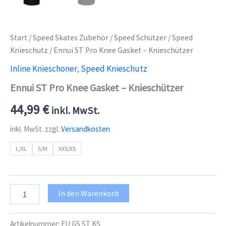
Start
/
Speed Skates Zubehör
/
Speed Schützer
/
Speed
Knieschutz
/ Ennui ST Pro Knee Gasket – Knieschützer
Inline Knieschoner
,
Speed Knieschutz
Ennui ST Pro Knee Gasket – Knieschützer
44,99
€
inkl. MwSt.
inkl. MwSt.
zzgl.
Versandkosten
L/XL
S/M
XXS/XS
Ennui
In den Warenkorb
ST
Pro
Knee
Artikelnummer:
EU GS ST KS