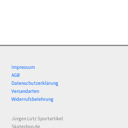
können
auf
der
Produktseite
gewählt
werden
Impressum
AGB
Datenschutzerklärung
Versandarten
Widerrufsbelehrung
Jürgen Lutz Sportartikel
Skateshop.de