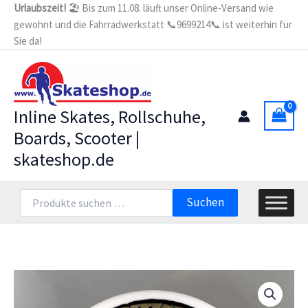
Zum
Urlaubszeit!
🏖️ Bis zum 11.08. läuft unser Online-Versand wie
gewohnt und die Fahrradwerkstatt 📞9699214📞 ist weiterhin für
Inhalt
Sie da!
springen
Inline Skates, Rollschuhe,
Boards, Scooter |
skateshop.de
Suchen
Suchen
nach: