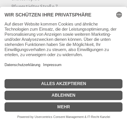
Pfungstädter Straße 7
64342 Seeheim-Jugenheim
Tel.
06257 868181
Mail:
info@skateshop.de
Warenkorb
Mein Konto
Copyright © 2026 skateshop.de
SEHR GUT
(5 / 5)
aus
45
Bewertungen bei: google.com ⓘ
Informationen zur Echtheit der Bewertungen
Alle Preise inkl. der gesetzlichen MwSt.