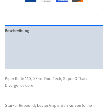
Thane,
Divergence
Core
Menge
Beschreibung
Zusätzliche Informationen
Produktsicherheit
Rezensionen (0)
Piper Rolle 110, XFirm Duo-Tech, Super G Thane,
Divergence Core
Starker Rebound, bester Grip in den Kurven (ohne