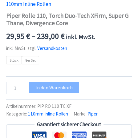
110mm Inline Rollen
Piper Rolle 110, Torch Duo-Tech XFirm, Super G
Thane, Divergence Core
29,95
€
–
239,00
€
inkl. MwSt.
inkl. MwSt.
zzgl.
Versandkosten
Stück
8er Set
Piper
In den Warenkorb
Rolle
110,
Torch
Artikelnummer:
PIP RO 110 TC XF
Duo-
Kategorie:
110mm Inline Rollen
Marke:
Piper
Tech
XFirm,
Garantiert sicherer Checkout
Super
G