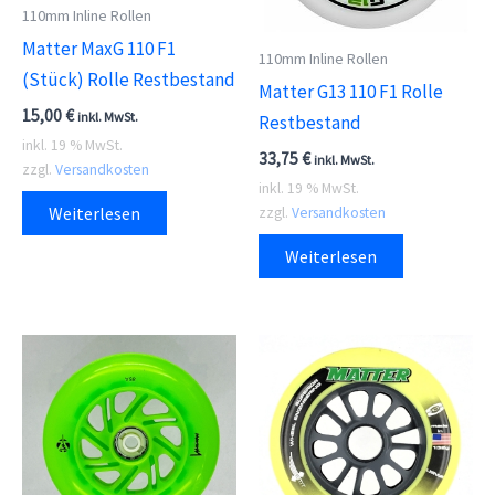
110mm Inline Rollen
Matter MaxG 110 F1
110mm Inline Rollen
(Stück) Rolle Restbestand
Matter G13 110 F1 Rolle
15,00
€
inkl. MwSt.
Restbestand
inkl. 19 % MwSt.
33,75
€
inkl. MwSt.
zzgl.
Versandkosten
inkl. 19 % MwSt.
Weiterlesen
zzgl.
Versandkosten
Weiterlesen