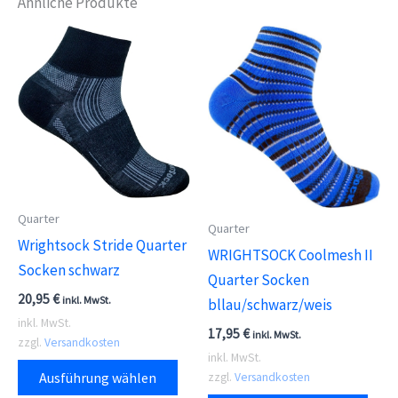
Ähnliche Produkte
Quarter
Quarter
Wrightsock Stride Quarter
WRIGHTSOCK Coolmesh II
Socken schwarz
Quarter Socken
20,95
€
inkl. MwSt.
bllau/schwarz/weis
inkl. MwSt.
17,95
€
inkl. MwSt.
zzgl.
Versandkosten
inkl. MwSt.
Dieses
Ausführung wählen
zzgl.
Versandkosten
Produkt