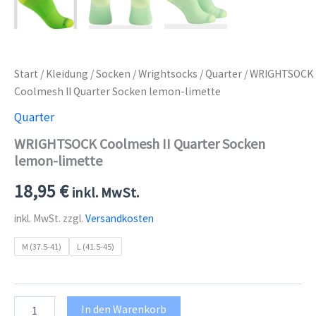
Start
/
Kleidung
/
Socken
/
Wrightsocks
/
Quarter
/ WRIGHTSOCK
Coolmesh II Quarter Socken lemon-limette
Quarter
WRIGHTSOCK Coolmesh II Quarter Socken
lemon-limette
18,95
€
inkl. MwSt.
inkl. MwSt.
zzgl.
Versandkosten
M (37.5-41)
L (41.5-45)
WRIGHTSOCK
In den Warenkorb