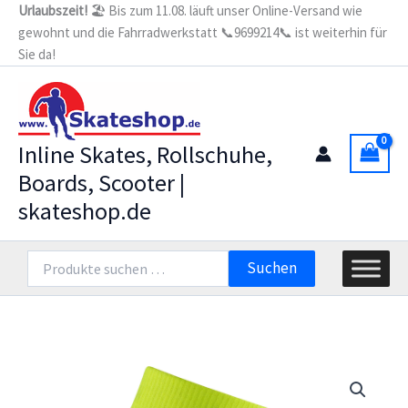
Zum
Urlaubszeit!
🏖️ Bis zum 11.08. läuft unser Online-Versand wie
gewohnt und die Fahrradwerkstatt 📞9699214📞 ist weiterhin für
Inhalt
Sie da!
springen
Inline Skates, Rollschuhe,
Boards, Scooter |
skateshop.de
Suchen
Suchen
nach: