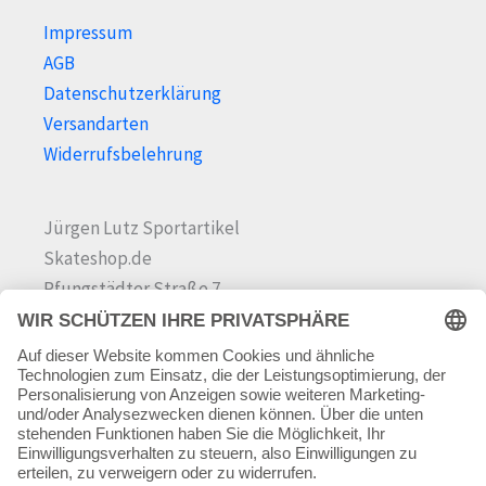
Impressum
AGB
Datenschutzerklärung
Versandarten
Widerrufsbelehrung
Jürgen Lutz Sportartikel
Skateshop.de
Pfungstädter Straße 7
64342 Seeheim-Jugenheim
Tel.
06257 868181
Mail:
info@skateshop.de
Warenkorb
Mein Konto