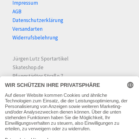
Impressum
AGB
Datenschutzerklärung
Versandarten
Widerrufsbelehrung
Jürgen Lutz Sportartikel
Skateshop.de
Pfungstädter Straße 7
64342 Seeheim-Jugenheim
Tel.
06257 868181
Mail:
info@skateshop.de
Warenkorb
Mein Konto