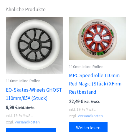
Ähnliche Produkte
110mm Inline Rollen
MPC Speedrolle 110mm
110mm Inline Rollen
Red Magic (Stück) XFirm
EO-Skates-Wheels GHOST
Restbestand
110mm/85A (Stück)
22,49
€
inkl. MwSt.
9,99
€
inkl. MwSt.
inkl. 19 % MwSt.
inkl. 19 % MwSt.
zzgl.
Versandkosten
zzgl.
Versandkosten
Weiterlesen