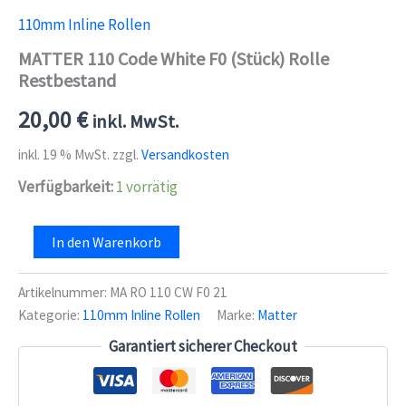
110mm Inline Rollen
MATTER 110 Code White F0 (Stück) Rolle
Restbestand
20,00
€
inkl. MwSt.
inkl. 19 % MwSt.
zzgl.
Versandkosten
Verfügbarkeit:
1 vorrätig
MATTER
In den Warenkorb
110
Code
White
Artikelnummer:
MA RO 110 CW F0 21
F0
Kategorie:
110mm Inline Rollen
Marke:
Matter
(Stück)
Rolle
Garantiert sicherer Checkout
Restbestand
Menge