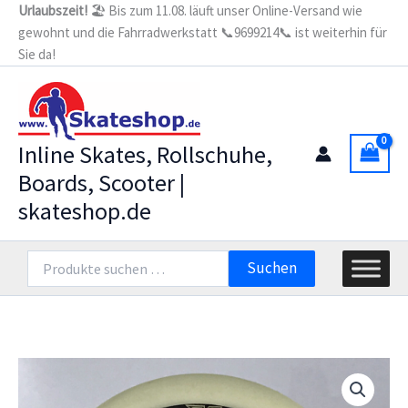
Zum
Urlaubszeit!
🏖️ Bis zum 11.08. läuft unser Online-Versand wie
Code
gewohnt und die Fahrradwerkstatt 📞9699214📞 ist weiterhin für
Inhalt
White
F0
Sie da!
springen
(Stück)
Rolle
Restbestand
Menge
Inline Skates, Rollschuhe,
Boards, Scooter |
skateshop.de
Suchen
Suchen
nach: