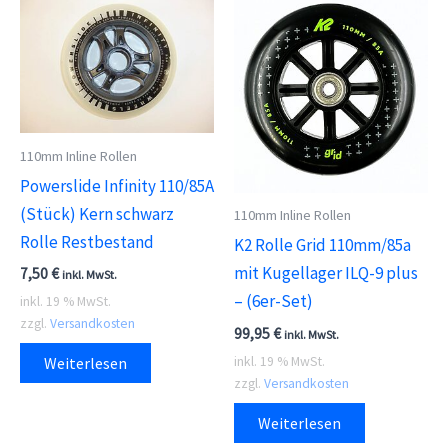
110mm Inline Rollen
Powerslide Infinity 110/85A
(Stück) Kern schwarz
110mm Inline Rollen
Rolle Restbestand
K2 Rolle Grid 110mm/85a
mit Kugellager ILQ-9 plus
7,50
€
inkl. MwSt.
– (6er-Set)
inkl. 19 % MwSt.
zzgl.
Versandkosten
99,95
€
inkl. MwSt.
inkl. 19 % MwSt.
Weiterlesen
zzgl.
Versandkosten
Weiterlesen