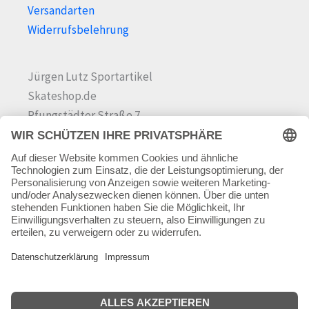
Versandarten
Widerrufsbelehrung
Jürgen Lutz Sportartikel
Skateshop.de
Pfungstädter Straße 7
64342 Seeheim-Jugenheim
Tel.
06257 868181
Mail:
info@skateshop.de
Warenkorb
Mein Konto