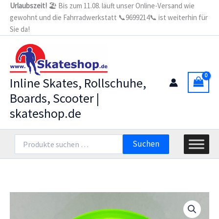
Zum
Urlaubszeit!
🏖️ Bis zum 11.08. läuft unser Online-Versand wie
gewohnt und die Fahrradwerkstatt 📞9699214📞 ist weiterhin für
Inhalt
Sie da!
springen
Inline Skates, Rollschuhe,
Boards, Scooter |
skateshop.de
Suchen
Suchen
nach: