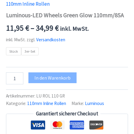
110mm Inline Rollen
Luminous-LED Wheels Green Glow 110mm/85A
11,95
€
–
34,99
€
inkl. MwSt.
inkl. MwSt.
zzgl.
Versandkosten
Stück
3er-Set
Luminous-
In den Warenkorb
LED
Wheels
Green
Artikelnummer:
LU ROL 110 GR
Glow
Kategorie:
110mm Inline Rollen
Marke:
Luminous
110mm/85A
Menge
Garantiert sicherer Checkout