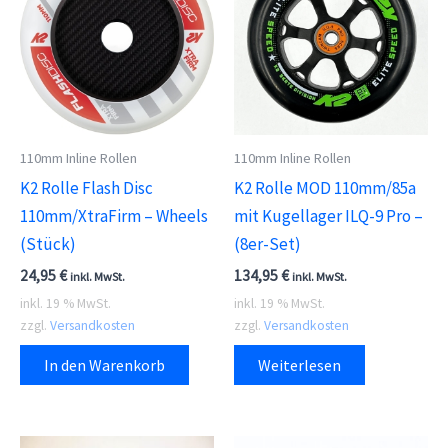
110mm Inline Rollen
110mm Inline Rollen
K2 Rolle Flash Disc
K2 Rolle MOD 110mm/85a
110mm/XtraFirm – Wheels
mit Kugellager ILQ-9 Pro –
(Stück)
(8er-Set)
24,95
€
134,95
€
inkl. MwSt.
inkl. MwSt.
inkl. 19 % MwSt.
inkl. 19 % MwSt.
zzgl.
Versandkosten
zzgl.
Versandkosten
In den Warenkorb
Weiterlesen