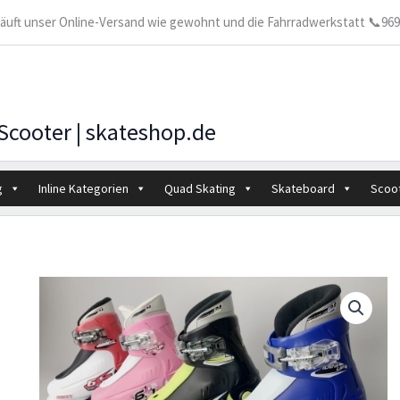
 läuft unser Online-Versand wie gewohnt und die Fahrradwerkstatt 📞9699
 Scooter | skateshop.de
g
Inline Kategorien
Quad Skating
Skateboard
Scoo