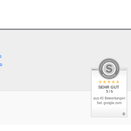
ionen
nnen
duktseite
ählt
b
rden
o
SEHR GUT
5 / 5
aus 45 Bewertungen
bei: google.com