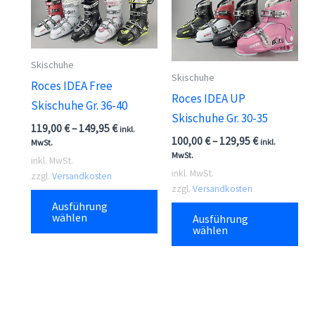
Skischuhe
Skischuhe
Roces IDEA Free
Roces IDEA UP
Skischuhe Gr. 36-40
Skischuhe Gr. 30-35
119,00
€
–
149,95
€
inkl.
100,00
€
–
129,95
€
inkl.
MwSt.
MwSt.
inkl. MwSt.
inkl. MwSt.
zzgl.
Versandkosten
zzgl.
Versandkosten
Dieses
Die
Ausführung
Produkt
wählen
Ausführung
Pr
wählen
weist
wei
mehrere
me
Varianten
Var
auf.
auf
Die