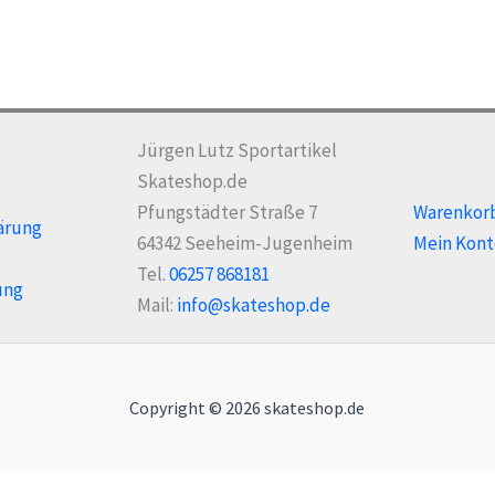
Die
Optionen
Opt
können
kö
auf
auf
der
der
Produktseite
Jürgen Lutz Sportartikel
Pro
gewählt
Skateshop.de
gew
werden
Pfungstädter Straße 7
Warenkor
ärung
we
64342 Seeheim-Jugenheim
Mein Kont
Tel.
06257 868181
ung
Mail:
info@skateshop.de
Copyright © 2026 skateshop.de
Alle Preise inkl. der gesetzlichen MwSt.