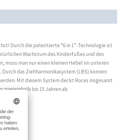
cherheit
Rezensionen (0)
st! Durch die patentierte “6 in 1”-Technologie ist
natürlichen Wachstum des Kinderfußes und des
en, muss man nur einen kleinen Hebel im unteren
n. Durch das Ziehharmonikasystem (LBS) können
erden. Mit diesem System deckt Roces insgesamt
 zweieinhalb bis 15 Jahren ab.