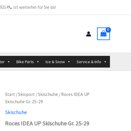
214📞 ist weiterhin für Sie da!
ter
Bike Parts
Ice & Snow
Service & Info
Start
/
Skisport
/
Skischuhe
/ Roces IDEA UP
Skischuhe Gr. 25-29
Skischuhe
Roces IDEA UP Skischuhe Gr. 25-29