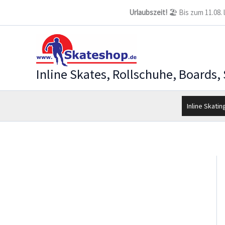
Zum
Urlaubszeit!
🏖️ Bis zum 11.08.
Inhalt
springen
Inline Skates, Rollschuhe, Boards,
Inline Skatin