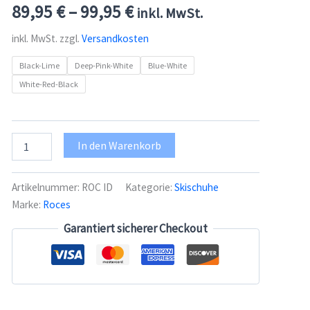
89,95
€
–
99,95
€
inkl. MwSt.
inkl. MwSt.
zzgl.
Versandkosten
Black-Lime
Deep-Pink-White
Blue-White
White-Red-Black
Roces
In den Warenkorb
IDEA
UP
Skischuhe
Artikelnummer:
ROC ID
Kategorie:
Skischuhe
Gr.
Marke:
Roces
25-
29
Garantiert sicherer Checkout
Menge