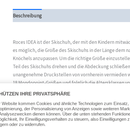
Beschreibung
Zusätzliche Informationen
Produktsi
Roces IDEA ist der Skischuh, der mit den Kindern mitwäch
es möglich, die Größe des Skischuhs in der Länge dem 
Knöchels anzupassen. Um die richtige Größe einzustell
Teil des Skischuhs drehen und die Abdeckung schließe
unangenehme Druckstellen von vornherein vermieden w
18 Mondopoint-Größen und folglich die Altersklassen von
Größe: 25-29
Allgemeininformation Skischuhe IDEA von Roces: