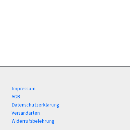
auf.
Die
Optionen
können
auf
der
Produktseite
gewählt
werden
Impressum
AGB
Datenschutzerklärung
Versandarten
Widerrufsbelehrung