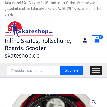
Zum
Urlaubszeit!
🏖️ Bis zum 11.08. läuft unser Online-Versand wie
gewohnt und die Fahrradwerkstatt 📞9699214📞 ist weiterhin für
Inhalt
Sie da!
springen
Inline Skates, Rollschuhe,
Boards, Scooter |
skateshop.de
Suchen
Suchen
nach: