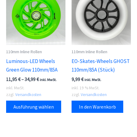
110mm Inline Rollen
110mm Inline Rollen
Luminous-LED Wheels
EO-Skates-Wheels GHOST
Green Glow 110mm/85A
110mm/85A (Stück)
11,95
€
–
34,99
€
9,99
€
inkl. MwSt.
inkl. MwSt.
inkl. MwSt.
inkl. 19 % MwSt.
zzgl.
Versandkosten
zzgl.
Versandkosten
Dieses
Ausführung wählen
In den Warenkorb
Produkt
weist
mehrere
Varianten