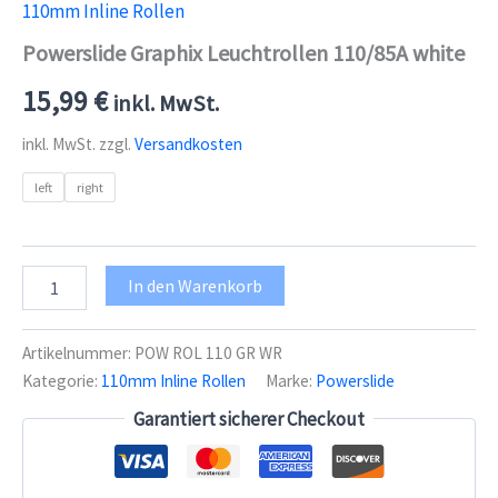
110mm Inline Rollen
Powerslide Graphix Leuchtrollen 110/85A white
15,99
€
inkl. MwSt.
inkl. MwSt.
zzgl.
Versandkosten
left
right
Powerslide
In den Warenkorb
Graphix
Leuchtrollen
110/85A
Artikelnummer:
POW ROL 110 GR WR
white
Kategorie:
110mm Inline Rollen
Marke:
Powerslide
Menge
Garantiert sicherer Checkout