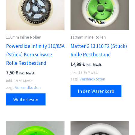
110mm Inline Rollen
110mm Inline Rollen
Powerslide Infinity 110/85A
Matter G 13 110 F2 (Stück)
(Stück) Kern schwarz
Rolle Restbestand
Rolle Restbestand
14,99
€
inkl. MwSt.
7,50
€
inkl. 19 % MwSt.
inkl. MwSt.
zzgl.
Versandkosten
inkl. 19 % MwSt.
zzgl.
Versandkosten
In den Warenkorb
Weiterlesen