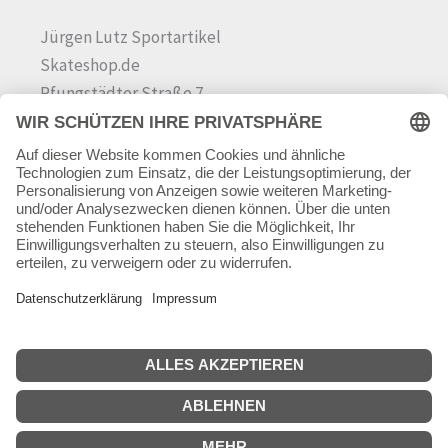
Jürgen Lutz Sportartikel
Skateshop.de
Pfungstädter Straße 7
64342 Seeheim-Jugenheim
Tel.
06257 868181
Mail:
info@skateshop.de
Warenkorb
Mein Konto
Copyright © 2026 skateshop.de