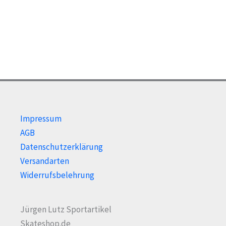
Optionen
kön
können
auf
auf
der
der
Prod
Produktseite
gewä
gewählt
wer
werden
Impressum
AGB
Datenschutzerklärung
Versandarten
Widerrufsbelehrung
Jürgen Lutz Sportartikel
Skateshop.de