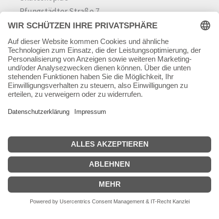
Pfungstädter Straße 7
64342 Seeheim-Jugenheim
Tel.
06257 868181
Mail:
info@skateshop.de
Warenkorb
Mein Konto
Copyright © 2026 skateshop.de
SEHR GUT
(5 / 5)
aus
45
Bewertungen bei: google.com ⓘ
Informationen zur Echtheit der Bewertungen
Alle Preise inkl. der gesetzlichen MwSt.