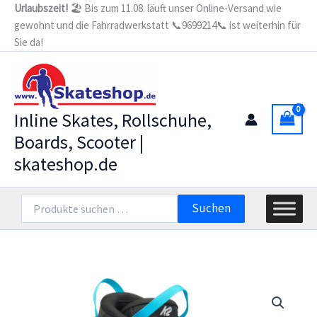
Zum
Urlaubszeit!
🏖️ Bis zum 11.08. läuft unser Online-Versand wie
gewohnt und die Fahrradwerkstatt 📞9699214📞 ist weiterhin für
Inhalt
Sie da!
springen
Inline Skates, Rollschuhe,
Boards, Scooter |
skateshop.de
Suchen
Suchen
nach: