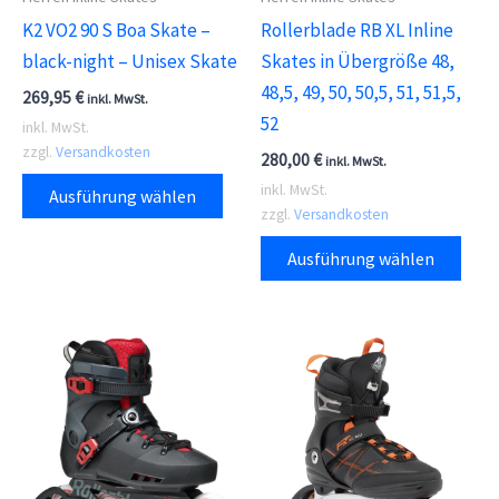
K2 VO2 90 S Boa Skate –
Rollerblade RB XL Inline
black-night – Unisex Skate
Skates in Übergröße 48,
48,5, 49, 50, 50,5, 51, 51,5,
269,95
€
inkl. MwSt.
52
inkl. MwSt.
zzgl.
Versandkosten
280,00
€
inkl. MwSt.
Dieses
inkl. MwSt.
Ausführung wählen
Produkt
zzgl.
Versandkosten
weist
Dies
Ausführung wählen
mehrere
Prod
Varianten
weis
auf.
meh
Die
Vari
Optionen
auf.
können
Die
auf
Opti
der
kön