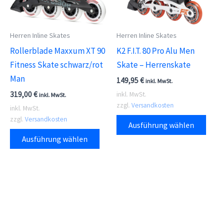
Produktseite
auf
gewählt
der
Herren Inline Skates
Herren Inline Skates
werden
Prod
Rollerblade Maxxum XT 90
K2 F.I.T. 80 Pro Alu Men
gewä
Fitness Skate schwarz/rot
Skate – Herrenskate
wer
Man
149,95
€
inkl. MwSt.
319,00
€
inkl. MwSt.
inkl. MwSt.
zzgl.
Versandkosten
inkl. MwSt.
Dies
zzgl.
Versandkosten
Ausführung wählen
Dieses
Prod
Ausführung wählen
Produkt
weis
weist
meh
mehrere
Vari
Varianten
auf.
auf.
Die
Die
Opti