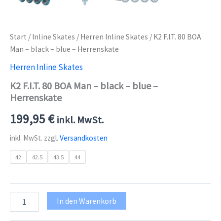
Start
/
Inline Skates
/
Herren Inline Skates
/ K2 F.I.T. 80 BOA
Man – black – blue – Herrenskate
Herren Inline Skates
K2 F.I.T. 80 BOA Man – black – blue –
Herrenskate
199,95
€
inkl. MwSt.
inkl. MwSt.
zzgl.
Versandkosten
42
42.5
43.5
44
K2
In den Warenkorb
F.I.T.
80