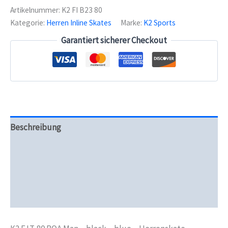
BOA
Artikelnummer:
K2 FI B23 80
Man
Kategorie:
Herren Inline Skates
Marke:
K2 Sports
-
black
Garantiert sicherer Checkout
-
blue
-
Herrenskate
Menge
Beschreibung
Zusätzliche Informationen
Produktsicherheit
Rezensionen (0)