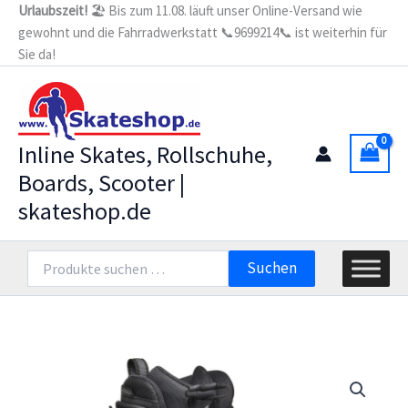
Zum
Urlaubszeit!
🏖️ Bis zum 11.08. läuft unser Online-Versand wie
gewohnt und die Fahrradwerkstatt 📞9699214📞 ist weiterhin für
Inhalt
Sie da!
springen
Inline Skates, Rollschuhe,
Boards, Scooter |
skateshop.de
Suchen
Suchen
nach: