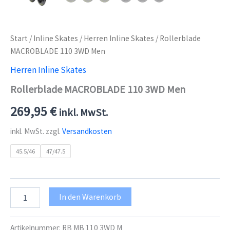
Start
/
Inline Skates
/
Herren Inline Skates
/ Rollerblade
MACROBLADE 110 3WD Men
Herren Inline Skates
Rollerblade MACROBLADE 110 3WD Men
269,95
€
inkl. MwSt.
inkl. MwSt.
zzgl.
Versandkosten
45.5/46
47/47.5
Rollerblade
In den Warenkorb
MACROBLADE
110
3WD
Artikelnummer:
RB MB 110 3WD M