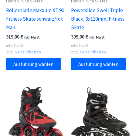
Herren Inline Skates
Herren Inline Skates
Rollerblade Maxxum XT 90
Powerslide Swell Triple
Fitness Skate schwarz/rot
Black, 3x110mm, Fitness
Man
Skate
319,00
€
309,00
€
inkl. MwSt.
inkl. MwSt.
inkl. MwSt.
inkl. MwSt.
zzgl.
Versandkosten
zzgl.
Versandkosten
Dieses
Dies
Ausführung wählen
Ausführung wählen
Produkt
Prod
weist
weis
mehrere
meh
Varianten
Vari
auf.
auf.
Die
Die
Optionen
Opti
können
kön
auf
auf