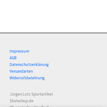
können
kön
auf
auf
der
der
Produktseite
Prod
gewählt
gewä
werden
wer
Impressum
AGB
Datenschutzerklärung
Versandarten
Widerrufsbelehrung
Jürgen Lutz Sportartikel
Skateshop.de