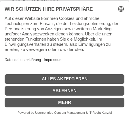
Pfungstädter Straße 7
64342 Seeheim-Jugenheim
Tel.
06257 868181
Mail:
info@skateshop.de
Warenkorb
Mein Konto
Copyright © 2026 skateshop.de
SEHR GUT
(5 / 5)
aus
45
Bewertungen bei: google.com ⓘ
Informationen zur Echtheit der Bewertungen
Alle Preise inkl. der gesetzlichen MwSt.