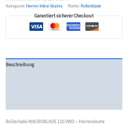
Men
Kategorie:
Herren Inline Skates
Marke:
Rollerblade
Menge
Garantiert sicherer Checkout
Beschreibung
Zusätzliche Informationen
Produktsicherheit
Rezensionen (0)
Rollerlade MACROBLADE 110 3WD – Herrenskate