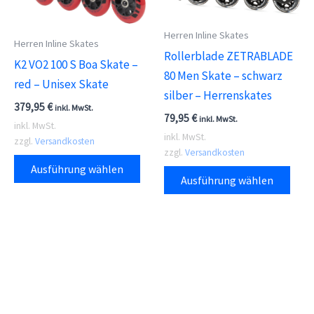
der
der
Herren Inline Skates
Produktseite
Prod
Herren Inline Skates
Rollerblade ZETRABLADE
gewählt
gewä
K2 VO2 100 S Boa Skate –
80 Men Skate – schwarz
werden
wer
red – Unisex Skate
silber – Herrenskates
379,95
€
inkl. MwSt.
79,95
€
inkl. MwSt.
inkl. MwSt.
inkl. MwSt.
zzgl.
Versandkosten
zzgl.
Versandkosten
Dieses
Ausführung wählen
Dies
Produkt
Ausführung wählen
Prod
weist
weis
mehrere
meh
Varianten
Vari
auf.
auf.
Die
Die
Optionen
Opti