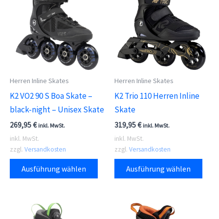
Herren Inline Skates
Herren Inline Skates
K2 VO2 90 S Boa Skate –
K2 Trio 110 Herren Inline
black-night – Unisex Skate
Skate
269,95
€
319,95
€
inkl. MwSt.
inkl. MwSt.
inkl. MwSt.
inkl. MwSt.
zzgl.
Versandkosten
zzgl.
Versandkosten
Dieses
Dies
Ausführung wählen
Ausführung wählen
Produkt
Prod
weist
weis
mehrere
meh
Varianten
Vari