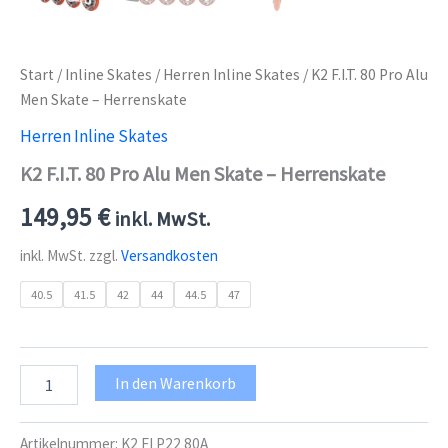
Start
/
Inline Skates
/
Herren Inline Skates
/ K2 F.I.T. 80 Pro Alu
Men Skate – Herrenskate
Herren Inline Skates
K2 F.I.T. 80 Pro Alu Men Skate – Herrenskate
149,95
€
inkl. MwSt.
inkl. MwSt.
zzgl.
Versandkosten
40.5
41.5
42
44
44.5
47
K2
In den Warenkorb
F.I.T.
80
Pro
Artikelnummer:
K2 FI P22 80A