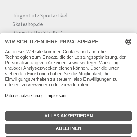
Jürgen Lutz Sportartikel
Skateshop.de
Pfungstädter Straße 7
64342 Seeheim-Jugenheim
Tel.
06257 868181
Mail:
info@skateshop.de
Warenkorb
Mein Konto
Copyright © 2026 skateshop.de