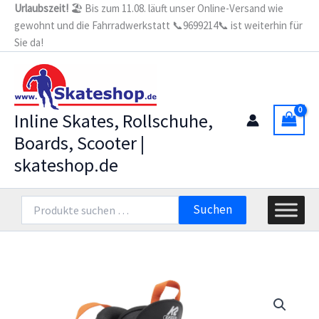
Zum
Urlaubszeit!
🏖️ Bis zum 11.08. läuft unser Online-Versand wie
gewohnt und die Fahrradwerkstatt 📞9699214📞 ist weiterhin für
Inhalt
Sie da!
springen
Inline Skates, Rollschuhe,
Boards, Scooter |
skateshop.de
Suchen
Suchen
nach: