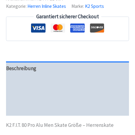
Alu
Kategorie:
Herren Inline Skates
Marke:
K2 Sports
Men
Skate
Garantiert sicherer Checkout
-
Herrenskate
Menge
Beschreibung
Zusätzliche Informationen
Produktsicherheit
Rezensionen (0)
K2 F.I.T. 80 Pro Alu Men Skate Größe – Herrenskate