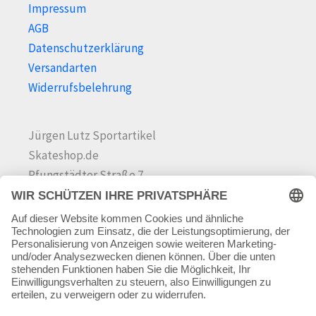
Impressum
AGB
Datenschutzerklärung
Versandarten
Widerrufsbelehrung
Jürgen Lutz Sportartikel
Skateshop.de
Pfungstädter Straße 7
64342 Seeheim-Jugenheim
Tel.
06257 868181
Mail:
info@skateshop.de
Warenkorb
Mein Konto