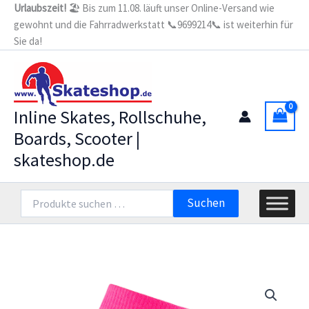
Zum
Urlaubszeit!
🏖️ Bis zum 11.08. läuft unser Online-Versand wie
gewohnt und die Fahrradwerkstatt 📞9699214📞 ist weiterhin für
Inhalt
Sie da!
springen
Inline Skates, Rollschuhe,
Boards, Scooter |
skateshop.de
Suchen
Suchen
nach: