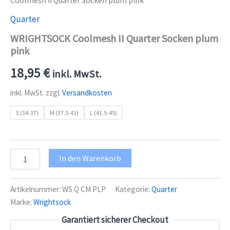
Coolmesh II Quarter Socken plum pink
Quarter
WRIGHTSOCK Coolmesh II Quarter Socken plum
pink
18,95
€
inkl. MwSt.
inkl. MwSt.
zzgl.
Versandkosten
S (34-37)
M (37.5-41)
L (41.5-45)
WRIGHTSOCK
In den Warenkorb
Coolmesh
II
Quarter
Artikelnummer:
WS Q CM PLP
Kategorie:
Quarter
Socken
Marke:
Wrightsock
plum
pink
Garantiert sicherer Checkout
Menge