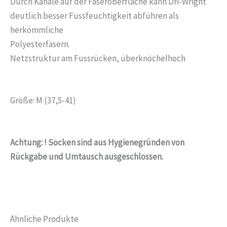
Durch Kanäle auf der Faseroberfläche kann Dri-Wright
deutlich besser Fussfeuchtigkeit abführen als
herkömmliche
Polyesterfasern.
Netzstruktur am Fussrücken, überknöchelhoch
Größe: M (37,5-41)
Achtung:
!
Socken sind
aus Hygienegründen
vo
n
Rückgabe und Umtausch
ausgeschlossen.
Ähnliche Produkte