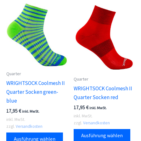
Quarter
Quarter
WRIGHTSOCK Coolmesh II
WRIGHTSOCK Coolmesh II
Quarter Socken green-
Quarter Socken red
blue
17,95
€
inkl. MwSt.
17,95
€
inkl. MwSt.
inkl. MwSt.
inkl. MwSt.
zzgl.
Versandkosten
zzgl.
Versandkosten
Dies
Dieses
Ausführung wählen
Ausführung wählen
Prod