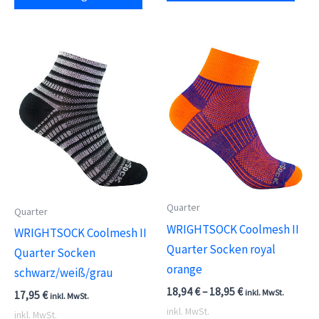
Produkt
weis
weist
meh
mehrere
Vari
Varianten
auf.
auf.
Die
Die
Opti
Optionen
kön
können
auf
auf
der
der
Prod
Produktseite
Quarter
Quarter
gewä
gewählt
WRIGHTSOCK Coolmesh II
WRIGHTSOCK Coolmesh II
wer
werden
Quarter Socken royal
Quarter Socken
orange
schwarz/weiß/grau
18,94
€
–
18,95
€
inkl. MwSt.
17,95
€
inkl. MwSt.
inkl. MwSt.
inkl. MwSt.