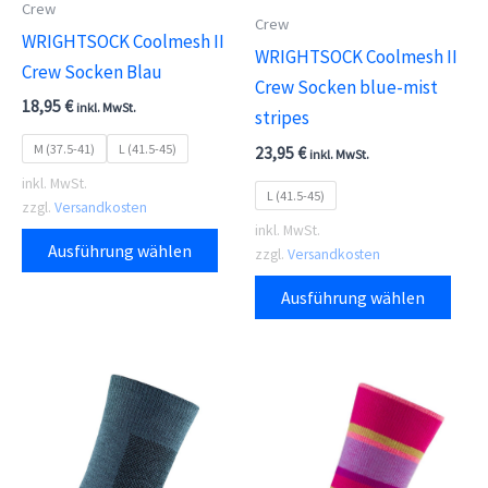
Crew
Crew
WRIGHTSOCK Coolmesh II
WRIGHTSOCK Coolmesh II
Crew Socken Blau
Crew Socken blue-mist
18,95
€
inkl. MwSt.
stripes
M (37.5-41)
L (41.5-45)
23,95
€
inkl. MwSt.
inkl. MwSt.
L (41.5-45)
zzgl.
Versandkosten
inkl. MwSt.
Dieses
Ausführung wählen
zzgl.
Versandkosten
Produkt
Dies
weist
Ausführung wählen
Prod
mehrere
weis
Varianten
meh
auf.
Vari
Die
auf.
Optionen
Die
können