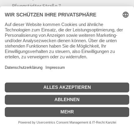
Pfungstädter Straße 7
64342 Seeheim-Jugenheim
Tel.
06257 868181
Mail:
info@skateshop.de
Warenkorb
Mein Konto
Copyright © 2026 skateshop.de
SEHR GUT
(5 / 5)
aus
45
Bewertungen bei: google.com ⓘ
Informationen zur Echtheit der Bewertungen
Alle Preise inkl. der gesetzlichen MwSt.