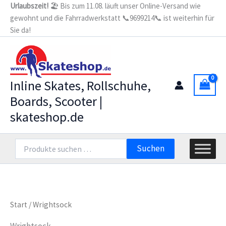
Zum
Urlaubszeit!
🏖️ Bis zum 11.08. läuft unser Online-Versand wie
gewohnt und die Fahrradwerkstatt 📞9699214📞 ist weiterhin für
Inhalt
Sie da!
springen
Inline Skates, Rollschuhe,
Boards, Scooter |
skateshop.de
Suchen
Suchen
nach:
Start
/ Wrightsock
Wrightsock