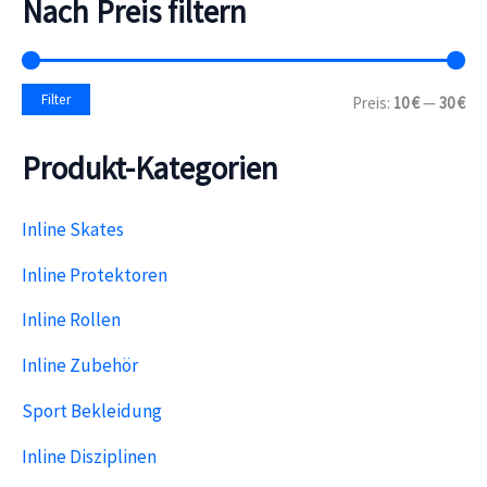
Nach Preis filtern
e
n
n
a
M
M
Filter
Preis:
10 €
—
30 €
c
i
a
h
n
x
:
Produkt-Kategorien
.
.
P
P
r
r
e
e
Inline Skates
i
i
s
s
Inline Protektoren
Inline Rollen
Inline Zubehör
Sport Bekleidung
Inline Disziplinen