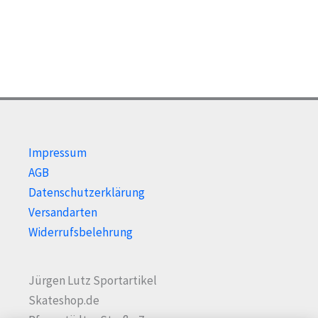
können
kön
auf
auf
der
der
Produktseite
Prod
gewählt
gewä
werden
wer
Impressum
AGB
Datenschutzerklärung
Versandarten
Widerrufsbelehrung
Jürgen Lutz Sportartikel
Skateshop.de