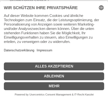
Pfungstädter Straße 7
64342 Seeheim-Jugenheim
Tel.
06257 868181
Mail:
info@skateshop.de
Warenkorb
Mein Konto
Copyright © 2026 skateshop.de
SEHR GUT
(5 / 5)
aus
45
Bewertungen bei: google.com ⓘ
Informationen zur Echtheit der Bewertungen
Alle Preise inkl. der gesetzlichen MwSt.