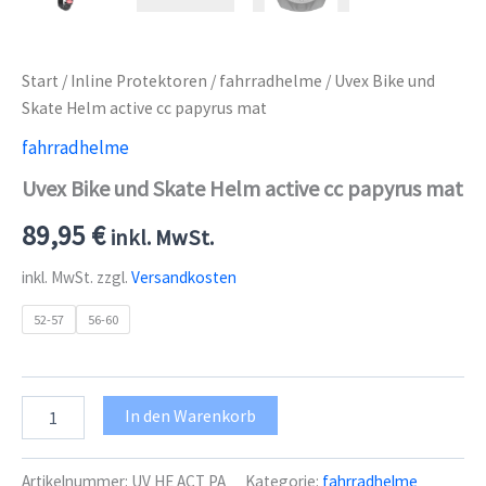
Start
/
Inline Protektoren
/
fahrradhelme
/ Uvex Bike und
Skate Helm active cc papyrus mat
fahrradhelme
Uvex Bike und Skate Helm active cc papyrus mat
89,95
€
inkl. MwSt.
inkl. MwSt.
zzgl.
Versandkosten
52-57
56-60
Uvex
In den Warenkorb
Bike
und
Skate
Artikelnummer:
UV HE ACT PA
Kategorie:
fahrradhelme