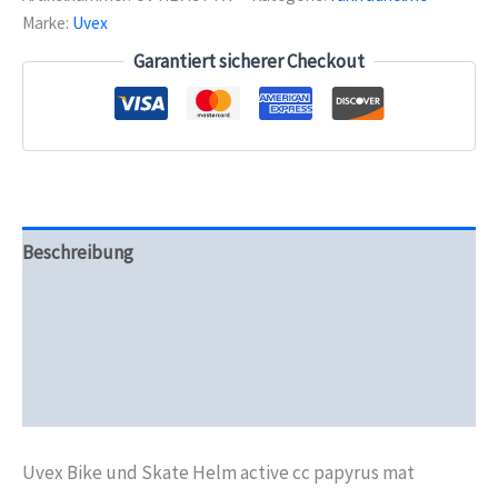
Helm
Marke:
Uvex
active
cc
Garantiert sicherer Checkout
papyrus
mat
Menge
Beschreibung
Zusätzliche Informationen
Produktsicherheit
Rezensionen (0)
Uvex Bike und Skate Helm active cc papyrus mat