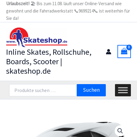
Zum
Urlaubszeit!
🏖️ Bis zum 11.08. läuft unser Online-Versand wie
gewohnt und die Fahrradwerkstatt 📞9699214📞 ist weiterhin für
Inhalt
Sie da!
springen
Inline Skates, Rollschuhe,
Boards, Scooter |
skateshop.de
Suchen
Suchen
nach: