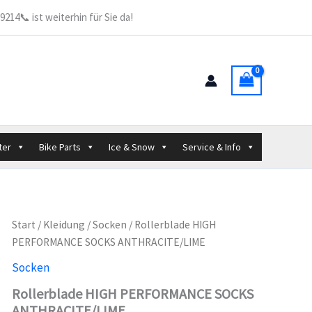
214📞 ist weiterhin für Sie da!
ter
Bike Parts
Ice & Snow
Service & Info
Start
/
Kleidung
/
Socken
/ Rollerblade HIGH
PERFORMANCE SOCKS ANTHRACITE/LIME
Socken
Rollerblade HIGH PERFORMANCE SOCKS
ANTHRACITE/LIME