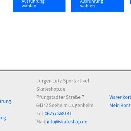
Ausführung
Ausführung
Produkt
Pr
wählen
wählen
weist
wei
mehrere
me
Varianten
Var
auf.
auf
Die
Die
Optionen
Opt
können
kö
auf
auf
der
der
Jürgen Lutz Sportartikel
Produktseite
Pro
Skateshop.de
gewählt
gew
Pfungstädter Straße 7
Warenkor
ärung
werden
we
64342 Seeheim-Jugenheim
Mein Kont
Tel.
06257 868181
ung
Mail:
info@skateshop.de