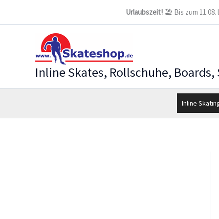
Zum
Urlaubszeit!
🏖️ Bis zum 11.08.
Inhalt
springen
Inline Skates, Rollschuhe, Boards,
Inline Skatin