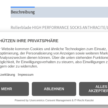
Beschreibung
Zusätzliche Informationen
Produktsi
Rollerblade HIGH PERFORMANCE SOCKS ANTHRACITE/
Diese Socken wurden speziell für den Skatesport entwick
höchsten Komfort und einen perfekten Sitz bieten. Die 
vermeiden Druckstellen. Das Produkt wurde anatomisch 
angefertigt und garantiert so eine perfekte Passform
antimikrobakterielle Material verhindert. Die Außenseit
effektiv gegen Blasenbildung.