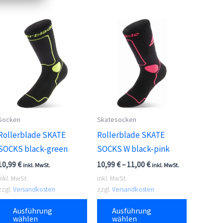
Socken
Skatesocken
Rollerblade SKATE
Rollerblade SKATE
SOCKS black-green
SOCKS W black-pink
10,99
€
10,99
€
–
11,00
€
inkl. MwSt.
inkl. MwSt.
inkl. MwSt.
inkl. MwSt.
zzgl.
Versandkosten
zzgl.
Versandkosten
Dieses
Dieses
Ausführung
Ausführung
ses
Produkt
Produkt
wählen
wählen