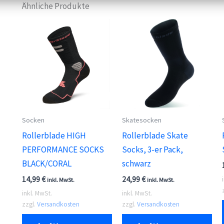
Ähnliche Produkte
Socken
Skatesocken
Rollerblade HIGH
Rollerblade Skate
PERFORMANCE SOCKS
Socks, 3-er Pack,
BLACK/CORAL
schwarz
14,99
€
24,99
€
inkl. MwSt.
inkl. MwSt.
inkl. MwSt.
inkl. MwSt.
zzgl.
Versandkosten
zzgl.
Versandkosten
Dieses
Die