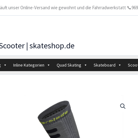
 läuft unser Online-Versand wie gewohnt und die Fahrradwerkstatt 📞9699
 Scooter | skateshop.de
g
Inline Kategorien
Quad Skating
Skateboard
Scoo