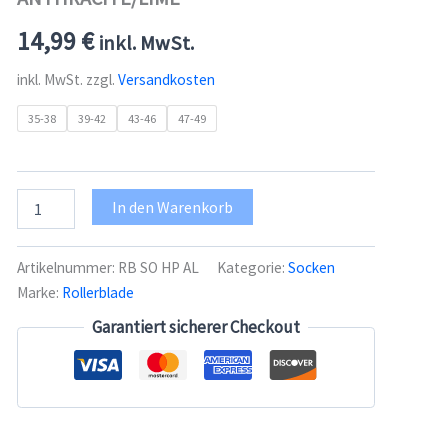
14,99
€
inkl. MwSt.
inkl. MwSt.
zzgl.
Versandkosten
35-38
39-42
43-46
47-49
Rollerblade
In den Warenkorb
HIGH
PERFORMANCE
SOCKS
Artikelnummer:
RB SO HP AL
Kategorie:
Socken
ANTHRACITE/LIME
Marke:
Rollerblade
Menge
Garantiert sicherer Checkout