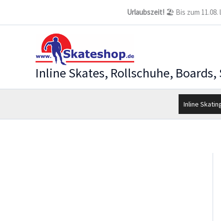
Zum
Urlaubszeit!
🏖️ Bis zum 11.08.
Inhalt
springen
Inline Skates, Rollschuhe, Boards,
Inline Skatin