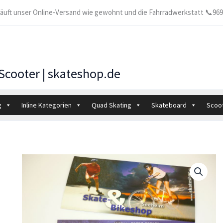
 läuft unser Online-Versand wie gewohnt und die Fahrradwerkstatt 📞9699
 Scooter | skateshop.de
g
Inline Kategorien
Quad Skating
Skateboard
Scoo