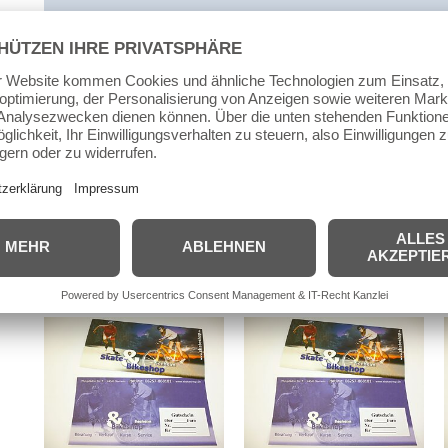
Beschreibung
Zusätzliche Informationen
Produktsi
Skateshop Gutschein 5 Euro
Immer wieder ein gutes Geschenk – ein Gutschein.
Für die Einlösung in unserem Shop, ohne Zeitbegrenzun
Ähnliche Produkte