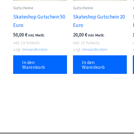
Gutscheine
Gutscheine
Skateshop Gutschein 50
Skateshop Gutschein 20
Euro
Euro
50,00
€
20,00
€
inkl. MwSt.
inkl. MwSt.
inkl. 19 % MwSt.
inkl. 19 % MwSt.
zzgl.
Versandkosten
zzgl.
Versandkosten
In den
In den
Warenkorb
Warenkorb