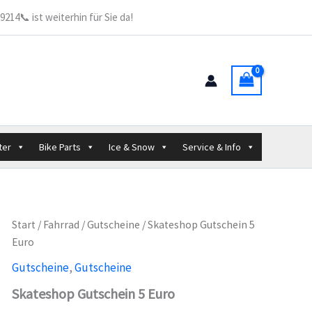
Euro
214📞 ist weiterhin für Sie da!
Menge
ter
Bike Parts
Ice & Snow
Service & Info
Start
/
Fahrrad
/
Gutscheine
/ Skateshop Gutschein 5
Euro
Gutscheine
,
Gutscheine
Skateshop Gutschein 5 Euro