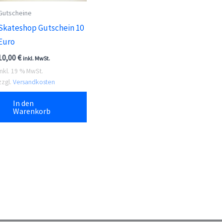
Gutscheine
Skateshop Gutschein 10
Euro
10,00
€
inkl. MwSt.
inkl. 19 % MwSt.
zzgl.
Versandkosten
In den
Warenkorb