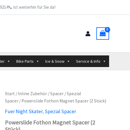
Spacer
214📞 ist weiterhin für Sie da!
(2
Stück)
Menge
ter
Bike Parts
Ice & Snow
Service & Info
Start
/
Inline Zubehör
/
Spacer
/
Spezial
Spacer
/ Powerslide Fothon Magnet Spacer (2 Stück)
Fuer Night Skater
,
Spezial Spacer
Powerslide Fothon Magnet Spacer (2
Stück)