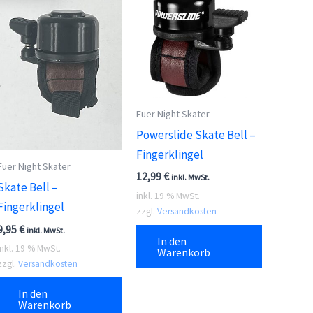
Fuer Night Skater
Powerslide Skate Bell –
Fingerklingel
Fuer Night Skater
12,99
€
inkl. MwSt.
Skate Bell –
inkl. 19 % MwSt.
Fingerklingel
zzgl.
Versandkosten
9,95
€
inkl. MwSt.
In den
inkl. 19 % MwSt.
Warenkorb
zzgl.
Versandkosten
In den
Warenkorb