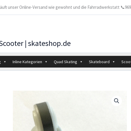
 läuft unser Online-Versand wie gewohnt und die Fahrradwerkstatt 📞9699
 Scooter | skateshop.de
g
Inline Kategorien
Quad Skating
Skateboard
Scoo