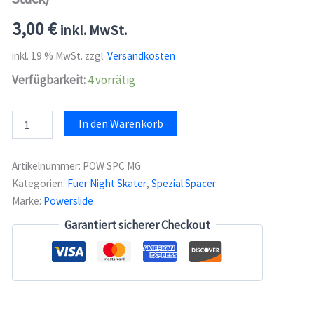
3,00
€
inkl. MwSt.
inkl. 19 % MwSt.
zzgl.
Versandkosten
Verfügbarkeit:
4 vorrätig
Powerslide
In den Warenkorb
Fothon
Magnet
Spacer
Artikelnummer:
POW SPC MG
(2
Kategorien:
Fuer Night Skater
,
Spezial Spacer
Stück)
Marke:
Powerslide
Menge
Garantiert sicherer Checkout