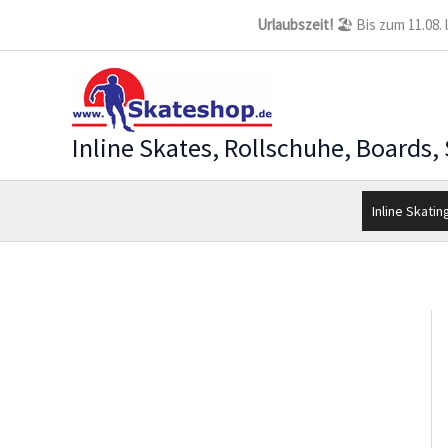
Zum
Urlaubszeit!
🏖️ Bis zum 11.08.
Inhalt
springen
Inline Skates, Rollschuhe, Boards,
Inline Skatin