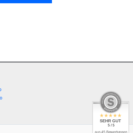
b
o
SEHR GUT
5 / 5
aus 45 Bewertungen