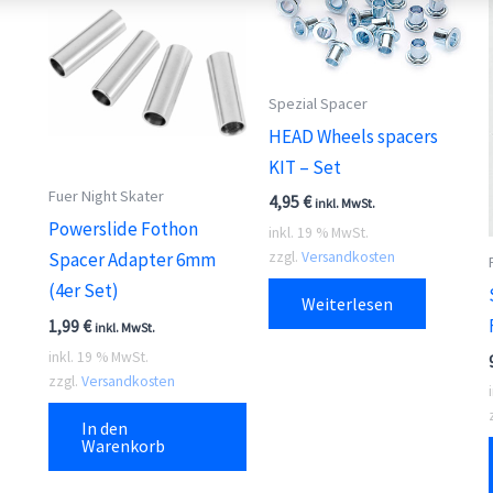
Spezial Spacer
HEAD Wheels spacers
KIT – Set
Fuer Night Skater
4,95
€
inkl. MwSt.
Powerslide Fothon
inkl. 19 % MwSt.
zzgl.
Versandkosten
Spacer Adapter 6mm
(4er Set)
Weiterlesen
1,99
€
inkl. MwSt.
inkl. 19 % MwSt.
zzgl.
Versandkosten
In den
Warenkorb