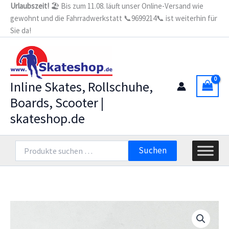
Zum
Urlaubszeit!
🏖️ Bis zum 11.08. läuft unser Online-Versand wie
Fingerklingel
gewohnt und die Fahrradwerkstatt 📞9699214📞 ist weiterhin für
Inhalt
Menge
Sie da!
springen
Inline Skates, Rollschuhe,
Boards, Scooter |
skateshop.de
Suchen
Suchen
nach: