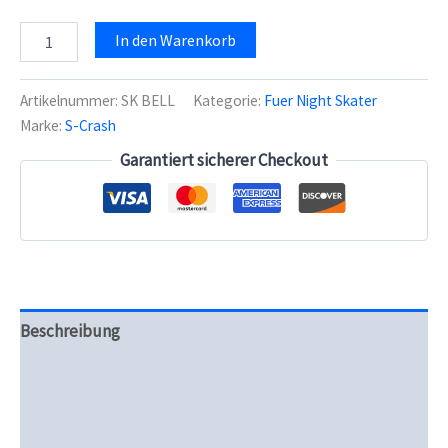
Skate
In den Warenkorb
Bell
-
Fingerklingel
Artikelnummer:
SK BELL
Kategorie:
Fuer Night Skater
Menge
Marke:
S-Crash
Garantiert sicherer Checkout
Beschreibung
Zusätzliche Informationen
Produktsicherheit