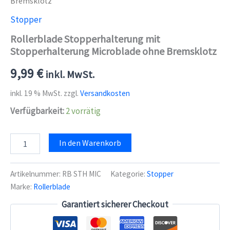
Bremsklotz
Stopper
Rollerblade Stopperhalterung mit
Stopperhalterung Microblade ohne Bremsklotz
9,99
€
inkl. MwSt.
inkl. 19 % MwSt.
zzgl.
Versandkosten
Verfügbarkeit:
2 vorrätig
Rollerblade
In den Warenkorb
Stopperhalterung
mit
Stopperhalterung
Artikelnummer:
RB STH MIC
Kategorie:
Stopper
Microblade
Marke:
Rollerblade
ohne
Bremsklotz
Garantiert sicherer Checkout
Menge