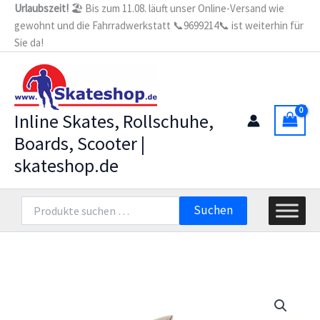
Zum
Urlaubszeit!
🏖️ Bis zum 11.08. läuft unser Online-Versand wie
Stopperhalterung
gewohnt und die Fahrradwerkstatt 📞9699214📞 ist weiterhin für
Inhalt
Microblade
ohne
Sie da!
springen
Bremsklotz
Menge
Inline Skates, Rollschuhe,
Boards, Scooter |
skateshop.de
Suchen
Suchen
nach: