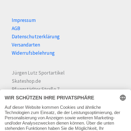
Impressum
AGB
Datenschutzerklärung
Versandarten
Widerrufsbelehrung
Jürgen Lutz Sportartikel
Skateshop.de
Pfungstädter Straße 7
64342 Seeheim-Jugenheim
Tel.
06257 868181
Mail:
info@skateshop.de