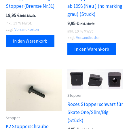
Stopper (Bremse Nr.31)
ab 1998 (Neu ) (no marking
grau) (Stück)
19,95
€
inkl. MwSt.
9,95
€
inkl. 19 % MwSt.
inkl. MwSt.
zzgl.
Versandkosten
inkl. 19 % MwSt.
zzgl.
Versandkosten
In den Warenkorb
In den Warenkorb
Stopper
Roces Stopper schwarz für
Skate One/Slim/Big
Stopper
(Stück)
K2 Stopperschraube