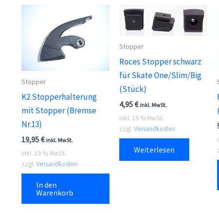
Stopper
Roces Stopper schwarz
für Skate One/Slim/Big
Stopper
(Stück)
K2 Stopperhalterung
4,95
€
inkl. MwSt.
mit Stopper (Bremse
inkl. 19 % MwSt.
Nr.13)
zzgl.
Versandkosten
19,95
€
inkl. MwSt.
Weiterlesen
inkl. 19 % MwSt.
zzgl.
Versandkosten
In den
Warenkorb