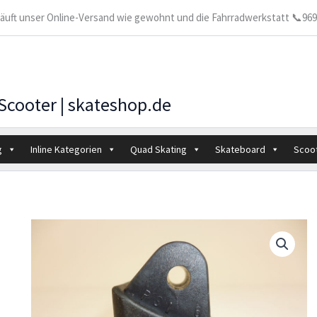
 läuft unser Online-Versand wie gewohnt und die Fahrradwerkstatt 📞9699
 Scooter | skateshop.de
g
Inline Kategorien
Quad Skating
Skateboard
Scoo