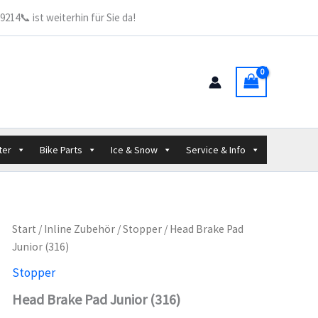
Junior
214📞 ist weiterhin für Sie da!
(316)
Menge
ter
Bike Parts
Ice & Snow
Service & Info
Start
/
Inline Zubehör
/
Stopper
/ Head Brake Pad
Junior (316)
Stopper
Head Brake Pad Junior (316)