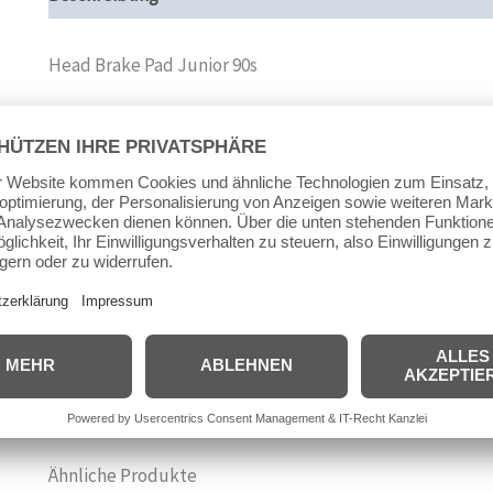
Head Brake Pad Junior 90s
Ein Head Stopper für Kinderskates
Stück
(305316) Inline Skate Stopper Bremsgummi Bremsklotz
Farbe: schwarz
Ähnliche Produkte