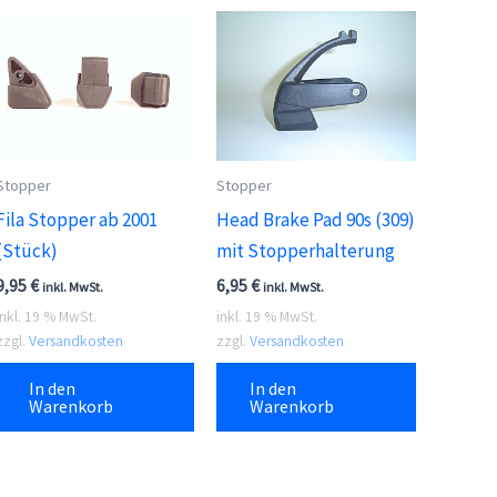
Stopper
Stopper
Fila Stopper ab 2001
Head Brake Pad 90s (309)
(Stück)
mit Stopperhalterung
9,95
€
6,95
€
inkl. MwSt.
inkl. MwSt.
inkl. 19 % MwSt.
inkl. 19 % MwSt.
zzgl.
Versandkosten
zzgl.
Versandkosten
In den
In den
Warenkorb
Warenkorb