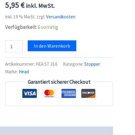
5,95
€
inkl. MwSt.
inkl. 19 % MwSt.
zzgl.
Versandkosten
Verfügbarkeit:
6 vorrätig
Head
In den Warenkorb
Brake
Pad
Junior
Artikelnummer:
HEA ST 316
Kategorie:
Stopper
(316)
Marke:
Head
Menge
Garantiert sicherer Checkout
cherheit
Rezensionen (0)