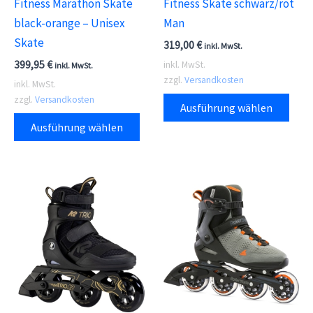
Fitness Marathon Skate
Fitness Skate schwarz/rot
black-orange – Unisex
Man
Skate
319,00
€
inkl. MwSt.
399,95
€
inkl. MwSt.
inkl. MwSt.
zzgl.
Versandkosten
inkl. MwSt.
Dies
zzgl.
Versandkosten
Ausführung wählen
Dieses
Prod
Ausführung wählen
Produkt
weis
weist
meh
mehrere
Vari
Varianten
auf.
auf.
Die
Die
Opti
Optionen
kön
können
auf
auf
der
der
Prod