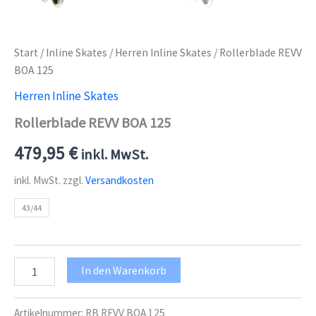
Start
/
Inline Skates
/
Herren Inline Skates
/ Rollerblade REVV
BOA 125
Herren Inline Skates
Rollerblade REVV BOA 125
479,95
€
inkl. MwSt.
inkl. MwSt.
zzgl.
Versandkosten
43/44
Rollerblade
In den Warenkorb
REVV
BOA
125
Artikelnummer:
RB REVV BOA 125