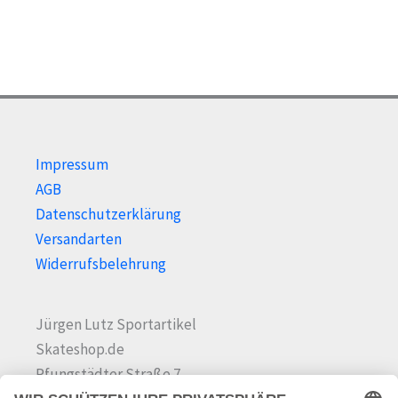
der
auf
Produktseite
der
gewählt
Prod
werden
gewä
wer
Impressum
AGB
Datenschutzerklärung
Versandarten
Widerrufsbelehrung
Jürgen Lutz Sportartikel
Skateshop.de
Pfungstädter Straße 7