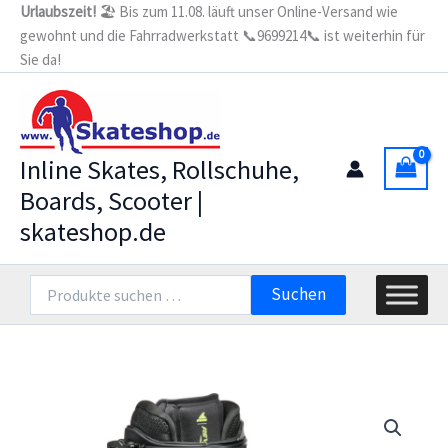
Zum
Urlaubszeit!
🏖️ Bis zum 11.08. läuft unser Online-Versand wie
gewohnt und die Fahrradwerkstatt 📞9699214📞 ist weiterhin für
Inhalt
Sie da!
springen
Inline Skates, Rollschuhe,
Boards, Scooter |
skateshop.de
Suchen
Suchen
nach: