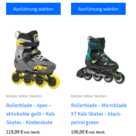
Dieses
Dies
Ausführung wählen
Ausführung wählen
Produkt
Prod
weist
weis
mehrere
meh
Varianten
Vari
auf.
auf.
Die
Die
Optionen
Opti
können
kön
auf
auf
der
der
Kinder Inline Skates
Kinder Inline Skates
Produktseite
Prod
Rollerblade – Apex –
Rollerblade – Microblade
gewählt
gewä
aktivkohle-gelb – Kids
XT Kids Skates – black-
werden
wer
Skates – Kinderskate
petrol green
119,99
€
100,00
€
inkl. MwSt.
inkl. MwSt.