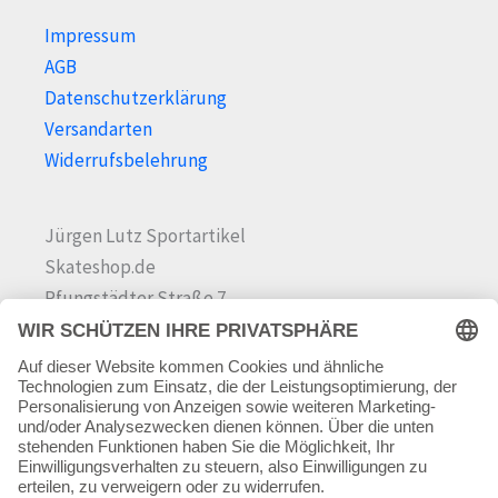
Impressum
AGB
Datenschutzerklärung
Versandarten
Widerrufsbelehrung
Jürgen Lutz Sportartikel
Skateshop.de
Pfungstädter Straße 7
64342 Seeheim-Jugenheim
Tel.
06257 868181
Mail:
info@skateshop.de
Warenkorb