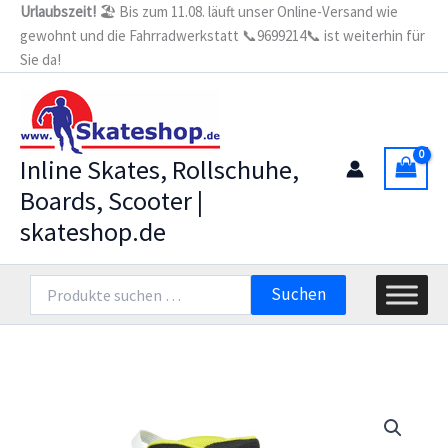
Zum
Urlaubszeit!
🏖️ Bis zum 11.08. läuft unser Online-Versand wie
gewohnt und die Fahrradwerkstatt 📞9699214📞 ist weiterhin für
Inhalt
Sie da!
springen
Inline Skates, Rollschuhe,
Boards, Scooter |
skateshop.de
Suchen
Suchen
nach: