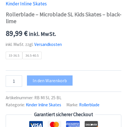
Kinder Inline Skates
Rollerblade – Microblade SL Kids Skates – black-
lime
89,99
€
inkl. MwSt.
inkl. MwSt.
zzgl.
Versandkosten
33-36.5
36.5-40.5
Rollerblade
In den Warenkorb
-
Microblade
SL
Artikelnummer:
RB MI SL 25 BL
Kids
Kategorie:
Kinder Inline Skates
Marke:
Rollerblade
Skates
-
Garantiert sicherer Checkout
black-
lime