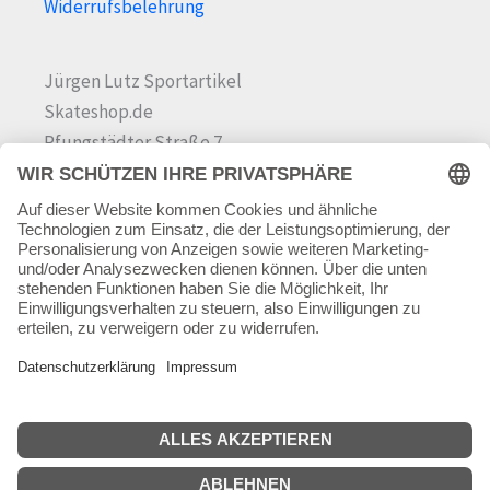
Widerrufsbelehrung
Jürgen Lutz Sportartikel
Skateshop.de
Pfungstädter Straße 7
64342 Seeheim-Jugenheim
Tel.
06257 868181
Mail:
info@skateshop.de
Warenkorb
Mein Konto