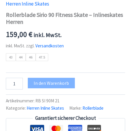
Herren Inline Skates
Rollerblade Sirio 90 Fitness Skate – Inlineskates
Herren
159,00
€
inkl. MwSt.
inkl. MwSt.
zzgl.
Versandkosten
43
44
46
47.5
Rollerblade
In den Warenkorb
Sirio
90
Fitness
Artikelnummer:
RB SI 90M 21
Skate
Kategorie:
Herren Inline Skates
Marke:
Rollerblade
-
Inlineskates
Garantiert sicherer Checkout
Herren
Menge