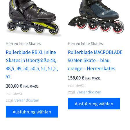
Optionen
Die
können
Opti
auf
kön
der
auf
Produktseite
der
Herren Inline Skates
Herren Inline Skates
gewählt
Prod
Rollerblade RB XL Inline
Rollerblade MACROBLADE
werden
gewä
Skates in Übergröße 48,
90 Men Skate – blau-
wer
48,5, 49, 50, 50,5, 51, 51,5,
orange – Herrenskates
52
158,00
€
inkl. MwSt.
280,00
€
inkl. MwSt.
inkl. MwSt.
zzgl.
Versandkosten
inkl. MwSt.
Dies
zzgl.
Versandkosten
Ausführung wählen
Dieses
Prod
Ausführung wählen
Produkt
weis
weist
meh