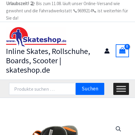
Zum
Urlaubszeit!
🏖️ Bis zum 11.08. läuft unser Online-Versand wie
gewohnt und die Fahrradwerkstatt 📞9699214📞 ist weiterhin für
Inhalt
Sie da!
springen
Inline Skates, Rollschuhe,
Boards, Scooter |
skateshop.de
Suchen
Suchen
nach: