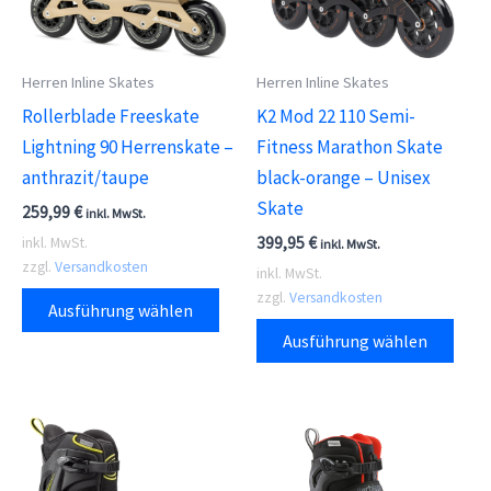
Herren Inline Skates
Herren Inline Skates
Rollerblade Freeskate
K2 Mod 22 110 Semi-
Lightning 90 Herrenskate –
Fitness Marathon Skate
anthrazit/taupe
black-orange – Unisex
Skate
259,99
€
inkl. MwSt.
399,95
€
inkl. MwSt.
inkl. MwSt.
zzgl.
Versandkosten
inkl. MwSt.
Dieses
zzgl.
Versandkosten
Ausführung wählen
Produkt
Dies
Ausführung wählen
weist
Prod
mehrere
weis
Varianten
meh
auf.
Vari
Die
auf.