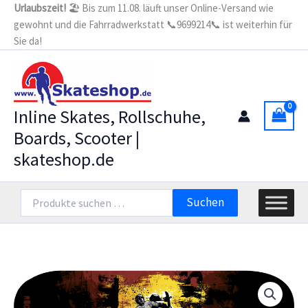
Zum
Urlaubszeit!
🏖️ Bis zum 11.08. läuft unser Online-Versand wie
TRICK
gewohnt und die Fahrradwerkstatt 📞9699214📞 ist weiterhin für
Inhalt
400
31"x
Sie da!
springen
8"
Menge
Inline Skates, Rollschuhe,
Boards, Scooter |
skateshop.de
Suchen
Suchen
nach: