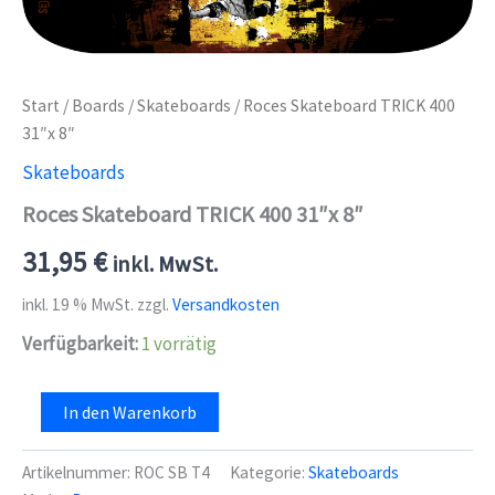
Start
/
Boards
/
Skateboards
/ Roces Skateboard TRICK 400
31″x 8″
Skateboards
Roces Skateboard TRICK 400 31″x 8″
31,95
€
inkl. MwSt.
inkl. 19 % MwSt.
zzgl.
Versandkosten
Verfügbarkeit:
1 vorrätig
Roces
In den Warenkorb
Skateboard
TRICK
400
Artikelnummer:
ROC SB T4
Kategorie:
Skateboards
31"x