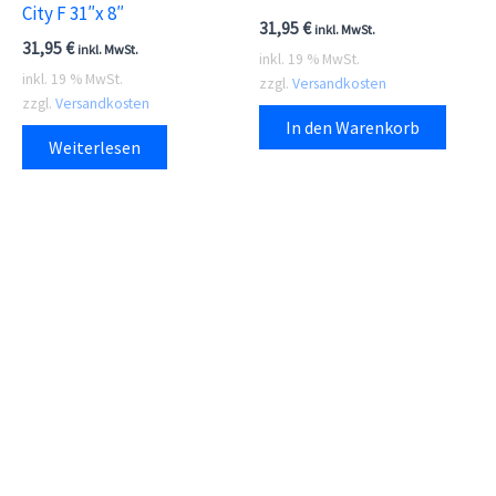
City F 31″x 8″
31,95
€
inkl. MwSt.
31,95
€
inkl. MwSt.
inkl. 19 % MwSt.
inkl. 19 % MwSt.
zzgl.
Versandkosten
zzgl.
Versandkosten
In den Warenkorb
Weiterlesen