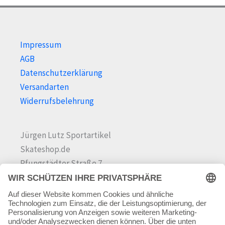
Impressum
AGB
Datenschutzerklärung
Versandarten
Widerrufsbelehrung
Jürgen Lutz Sportartikel
Skateshop.de
Pfungstädter Straße 7
64342 Seeheim-Jugenheim
Tel.
06257 868181
Mail:
info@skateshop.de