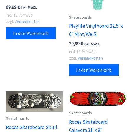
69,99
€
inkl. MwSt.
inkl. 19 % MwSt.
Skateboards
zzgl.
Versandkosten
Playlife Vinylboard 22,5″x
In den Warenkorb
6″ Mint/Weiß
29,99
€
inkl. MwSt.
inkl. 19 % MwSt.
zzgl.
Versandkosten
In den Warenkorb
Skateboards
Skateboards
Roces Skateboard
Roces Skateboard Skull
Calavera 31″x 8″