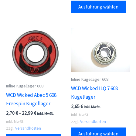
Dies
weist
Ausführung wählen
Prod
mehrere
weis
Varianten
meh
auf.
Vari
Die
auf.
Optionen
Die
können
Opti
auf
kön
der
auf
Inline Kugellager 608
Produktseite
Inline Kugellager 608
der
WCD Wicked ILQ 7 608
gewählt
WCD Wicked Abec 5 608
Prod
Kugellager
werden
Freespin Kugellager
gewä
2,65
€
inkl. MwSt.
wer
2,70
€
–
22,99
€
inkl. MwSt.
inkl. MwSt.
zzgl.
Versandkosten
inkl. MwSt.
Dies
zzgl.
Versandkosten
Ausführung wählen
Dieses