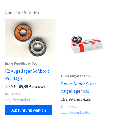
Ähnliche Produkte
Inline Kugellager 608
K2 Kugellager Softboot
Inline Kugellager 608
Pro ILQ-9
Bones Super Swiss
4,40
€
–
69,95
€
inkl. MwSt.
Kugellager 608
inkl. MwSt.
159,99
€
zzgl.
Versandkosten
inkl. MwSt.
Dieses
inkl. MwSt.
Ausführung wählen
zzgl.
Versandkosten
Produkt