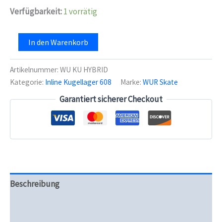
Verfügbarkeit:
1 vorrätig
WUR
In den Warenkorb
Hybrid
608
(16er
Artikelnummer:
WU KU HYBRID
Set)
Kategorie:
Inline Kugellager 608
Marke:
WUR Skate
Menge
Garantiert sicherer Checkout
Beschreibung
Zusätzliche Informationen