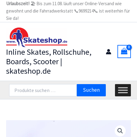
Zum
Urlaubszeit!
🏖️ Bis zum 11.08. läuft unser Online-Versand wie
608
gewohnt und die Fahrradwerkstatt 📞9699214📞 ist weiterhin für
Inhalt
(16er
Set)
Sie da!
springen
Menge
Inline Skates, Rollschuhe,
Boards, Scooter |
skateshop.de
Suchen
Suchen
nach: