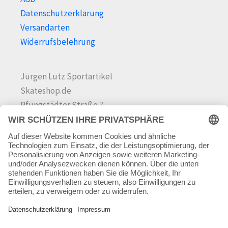
Datenschutzerklärung
Versandarten
Widerrufsbelehrung
Jürgen Lutz Sportartikel
Skateshop.de
Pfungstädter Straße 7
64342 Seeheim-Jugenheim
Tel.
06257 868181
Mail:
info@skateshop.de
Warenkorb
Mein Konto