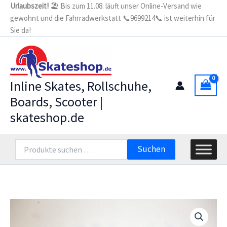
Zum
Urlaubszeit!
🏖️ Bis zum 11.08. läuft unser Online-Versand wie
gewohnt und die Fahrradwerkstatt 📞9699214📞 ist weiterhin für
Inhalt
Sie da!
springen
Inline Skates, Rollschuhe,
Boards, Scooter |
skateshop.de
Suchen
Suchen
nach: