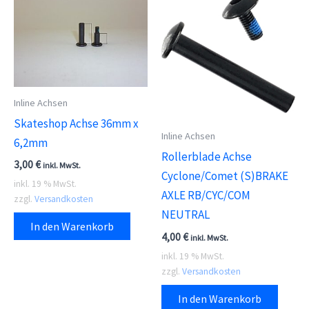
Inline Achsen
Skateshop Achse 36mm x
Inline Achsen
6,2mm
Rollerblade Achse
3,00
€
inkl. MwSt.
Cyclone/Comet (S)BRAKE
inkl. 19 % MwSt.
AXLE RB/CYC/COM
zzgl.
Versandkosten
NEUTRAL
In den Warenkorb
4,00
€
inkl. MwSt.
inkl. 19 % MwSt.
zzgl.
Versandkosten
In den Warenkorb