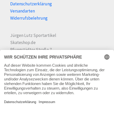
Datenschutzerklärung
Versandarten
Widerrufsbelehrung
Jürgen Lutz Sportartikel
Skateshop.de
Pfungstädter Straße 7
64342 Seeheim-Jugenheim
Tel.
06257 868181
Mail:
info@skateshop.de
Warenkorb
Mein Konto