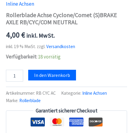
Inline Achsen
Rollerblade Achse Cyclone/Comet (S)BRAKE
AXLE RB/CYC/COM NEUTRAL
4,00
€
inkl. MwSt.
inkl. 19 % MwSt.
zzgl.
Versandkosten
Verfügbarkeit:
18 vorrätig
Rollerblade
In den Warenkorb
Achse
Cyclone/Comet
(S)BRAKE
Artikelnummer:
RB CYC AC
Kategorie:
Inline Achsen
AXLE
Marke:
Rollerblade
RB/CYC/COM
NEUTRAL
Garantiert sicherer Checkout
Menge