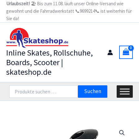
Zum
Urlaubszeit!
🏖️ Bis zum 11.08. läuft unser Online-Versand wie
(S)BRAKE
gewohnt und die Fahrradwerkstatt 📞9699214📞 ist weiterhin für
Inhalt
AXLE
RB/CYC/COM
Sie da!
springen
NEUTRAL
Menge
Inline Skates, Rollschuhe,
Boards, Scooter |
skateshop.de
Suchen
Suchen
nach: