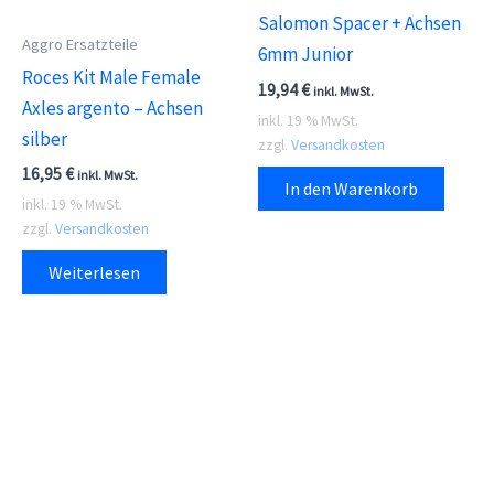
Salomon Spacer + Achsen
Aggro Ersatzteile
6mm Junior
Roces Kit Male Female
19,94
€
inkl. MwSt.
Axles argento – Achsen
inkl. 19 % MwSt.
silber
zzgl.
Versandkosten
16,95
€
inkl. MwSt.
In den Warenkorb
inkl. 19 % MwSt.
zzgl.
Versandkosten
Weiterlesen