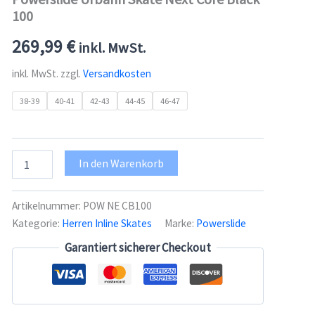
100
269,99
€
inkl. MwSt.
inkl. MwSt.
zzgl.
Versandkosten
38-39
40-41
42-43
44-45
46-47
Powerslide
In den Warenkorb
Urbahn
Skate
Next
Artikelnummer:
POW NE CB100
Core
Kategorie:
Herren Inline Skates
Marke:
Powerslide
Black
100
Garantiert sicherer Checkout
Menge