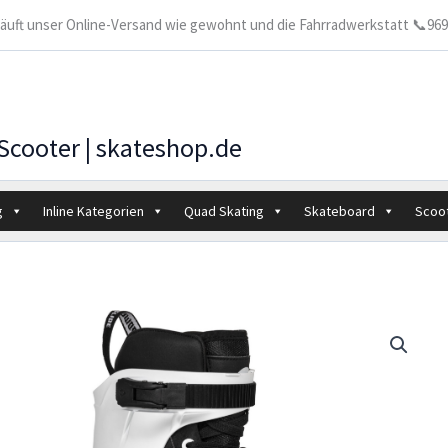
 läuft unser Online-Versand wie gewohnt und die Fahrradwerkstatt 📞9699
 Scooter | skateshop.de
g
Inline Kategorien
Quad Skating
Skateboard
Scoo