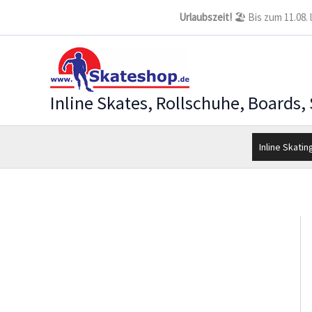
Zum
Urlaubszeit!
🏖️ Bis zum 11.08.
Inhalt
springen
Inline Skates, Rollschuhe, Boards,
Inline Skatin