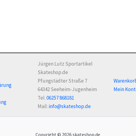
Varianten
Var
auf.
auf
Die
Die
Optionen
Opt
können
kö
auf
auf
der
der
Produktseite
Pro
Jürgen Lutz Sportartikel
gewählt
gew
Skateshop.de
werden
we
Pfungstädter Straße 7
Warenkor
ärung
64342 Seeheim-Jugenheim
Mein Kont
Tel.
06257 868181
ung
Mail:
info@skateshop.de
Copyright © 2026 skateshop.de