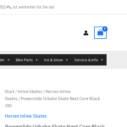
214📞 ist weiterhin für Sie da!
ter
Bike Parts
Ice & Snow
Service & Info
Start
/
Inline Skates
/
Herren Inline
Skates
/ Powerslide Urbahn Skate Next Core Black
100
Herren Inline Skates
Powerslide Urbahn Skate Next Core Black