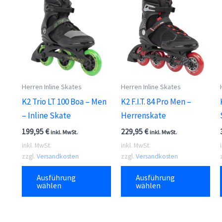
Herren Inline Skates
Herren Inline Skates
K2 Trio LT 100 Boa – Men
K2 F.I.T. 84 Pro Men –
– Inline Skate
Herrenskate
199,95
€
229,95
€
inkl. MwSt.
inkl. MwSt.
inkl. MwSt.
inkl. MwSt.
zzgl.
Versandkosten
zzgl.
Versandkosten
Dieses
Die
Ausführung
Ausführung
Produkt
Pr
wählen
wählen
weist
wei
mehrere
me