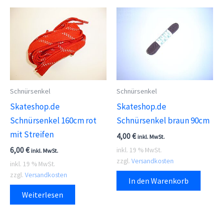
Schnürsenkel
Schnürsenkel
Skateshop.de
Skateshop.de
Schnürsenkel 160cm rot
Schnürsenkel braun 90cm
mit Streifen
4,00
€
inkl. MwSt.
6,00
€
inkl. 19 % MwSt.
inkl. MwSt.
zzgl.
Versandkosten
inkl. 19 % MwSt.
zzgl.
Versandkosten
In den Warenkorb
Weiterlesen