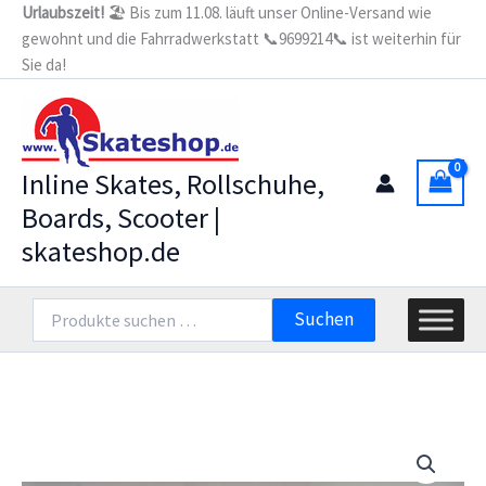
Zum
Urlaubszeit!
🏖️ Bis zum 11.08. läuft unser Online-Versand wie
-
gewohnt und die Fahrradwerkstatt 📞9699214📞 ist weiterhin für
Inhalt
Laces
Menge
Sie da!
springen
Inline Skates, Rollschuhe,
Boards, Scooter |
skateshop.de
Suchen
Suchen
nach: