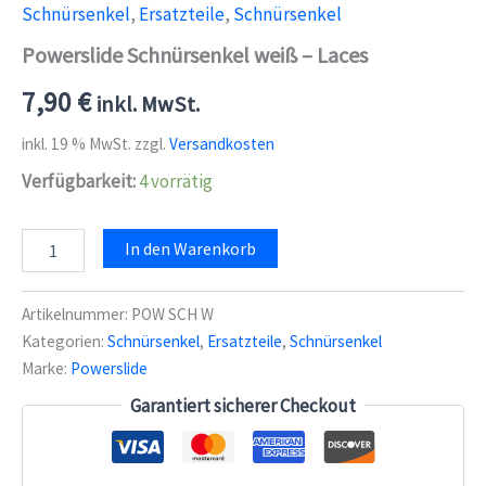
Schnürsenkel
,
Ersatzteile
,
Schnürsenkel
Powerslide Schnürsenkel weiß – Laces
7,90
€
inkl. MwSt.
inkl. 19 % MwSt.
zzgl.
Versandkosten
Verfügbarkeit:
4 vorrätig
Powerslide
In den Warenkorb
Schnürsenkel
weiß
-
Artikelnummer:
POW SCH W
Laces
Kategorien:
Schnürsenkel
,
Ersatzteile
,
Schnürsenkel
Menge
Marke:
Powerslide
Garantiert sicherer Checkout