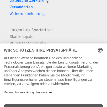
Datenschutzerklärung
Versandarten
Widerrufsbelehrung
Jürgen Lutz Sportartikel
Skateshop.de
Pfungstädter Straße 7
64342 Seeheim-Jugenheim
Tel.
06257 868181
Mail:
info@skateshop.de
Warenkorb
Mein Konto