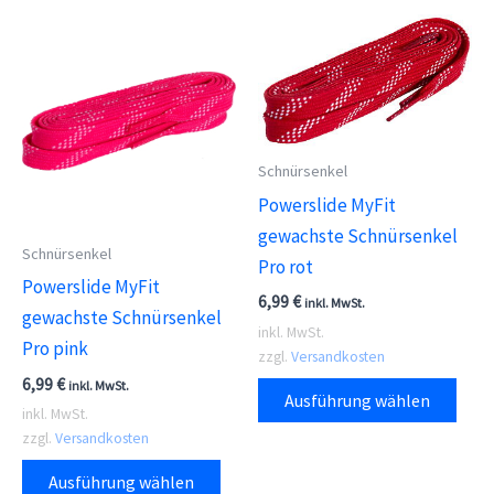
Schnürsenkel
Powerslide MyFit
gewachste Schnürsenkel
Schnürsenkel
Pro rot
Powerslide MyFit
6,99
€
inkl. MwSt.
gewachste Schnürsenkel
inkl. MwSt.
Pro pink
zzgl.
Versandkosten
Dies
6,99
€
inkl. MwSt.
Ausführung wählen
Prod
inkl. MwSt.
zzgl.
Versandkosten
weis
Dieses
meh
Ausführung wählen