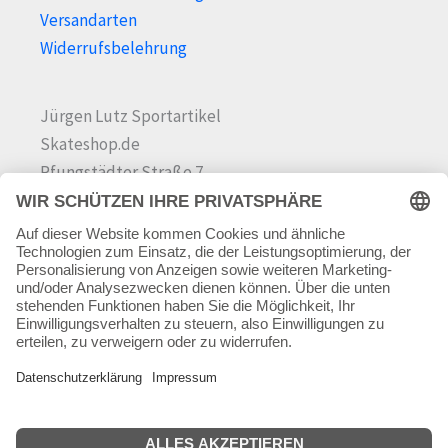
Versandarten
Widerrufsbelehrung
Jürgen Lutz Sportartikel
Skateshop.de
Pfungstädter Straße 7
64342 Seeheim-Jugenheim
Tel.
06257 868181
Mail:
info@skateshop.de
Warenkorb
Mein Konto