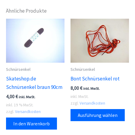
Ähnliche Produkte
Schnürsenkel
Schnürsenkel
Skateshop.de
Bont Schnürsenkel rot
Schnürsenkel braun 90cm
8,00
€
inkl. MwSt.
4,00
€
inkl. MwSt.
inkl. MwSt.
zzgl.
Versandkosten
inkl. 19 % MwSt.
Dies
zzgl.
Versandkosten
Ausführung wählen
Prod
In den Warenkorb
weis