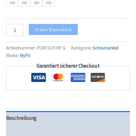
140
160
180
200
Powerslide
In den Warenkorb
MyFit
gewachste
Schnürsenkel
Artikelnummer:
POW SCH MF G
Kategorie:
Schnürsenkel
Pro
Marke:
MyFit
grau
Menge
Garantiert sicherer Checkout
Beschreibung
Zusätzliche Informationen