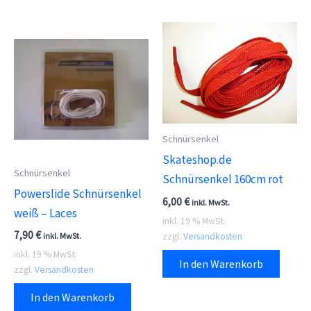
meh
Vari
auf.
Die
Opti
kön
auf
der
Schnürsenkel
Prod
Skateshop.de
Schnürsenkel
gewä
Schnürsenkel 160cm rot
Powerslide Schnürsenkel
wer
6,00
€
inkl. MwSt.
weiß – Laces
inkl. 19 % MwSt.
7,90
€
zzgl.
Versandkosten
inkl. MwSt.
inkl. 19 % MwSt.
In den Warenkorb
zzgl.
Versandkosten
In den Warenkorb