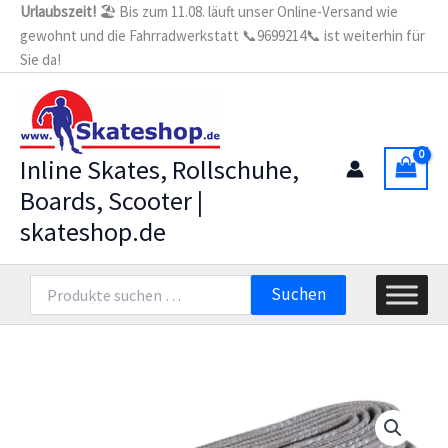
Zum
Urlaubszeit!
🏖️ Bis zum 11.08. läuft unser Online-Versand wie
gewohnt und die Fahrradwerkstatt 📞9699214📞 ist weiterhin für
Inhalt
Sie da!
springen
Inline Skates, Rollschuhe,
Boards, Scooter |
skateshop.de
Suchen
Suchen
nach: