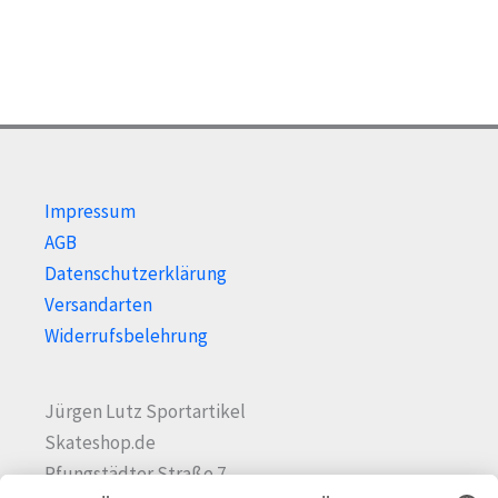
der
Prod
gewä
wer
Impressum
AGB
Datenschutzerklärung
Versandarten
Widerrufsbelehrung
Jürgen Lutz Sportartikel
Skateshop.de
Pfungstädter Straße 7