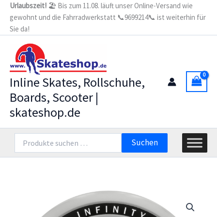
Zum
Urlaubszeit!
🏖️ Bis zum 11.08. läuft unser Online-Versand wie
gewohnt und die Fahrradwerkstatt 📞9699214📞 ist weiterhin für
Inhalt
Sie da!
springen
Inline Skates, Rollschuhe,
Boards, Scooter |
skateshop.de
Suchen
Suchen
nach: