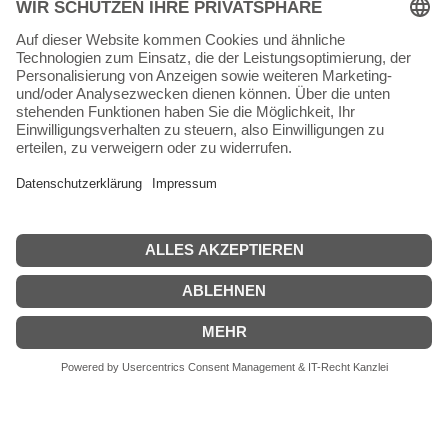
64342 Seeheim-Jugenheim
Tel.
06257 868181
Mail:
info@skateshop.de
Warenkorb
Mein Konto
Copyright © 2026 skateshop.de
SEHR GUT
(5 / 5)
aus
45
Bewertungen bei: google.com ⓘ
Informationen zur Echtheit der Bewertungen
Alle Preise inkl. der gesetzlichen MwSt.