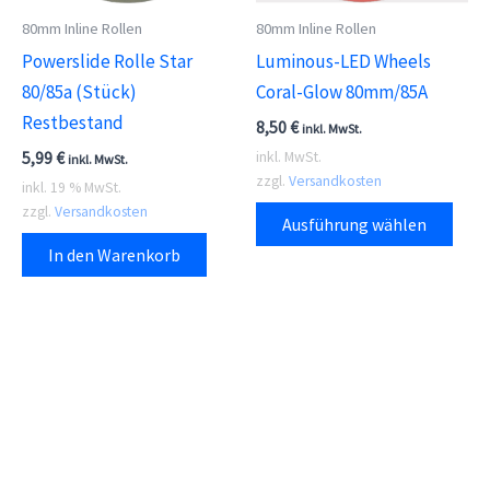
gewählt
80mm Inline Rollen
80mm Inline Rollen
werden
Powerslide Rolle Star
Luminous-LED Wheels
80/85a (Stück)
Coral-Glow 80mm/85A
Restbestand
8,50
€
inkl. MwSt.
5,99
€
inkl. MwSt.
inkl. MwSt.
zzgl.
Versandkosten
inkl. 19 % MwSt.
Dies
zzgl.
Versandkosten
Ausführung wählen
Prod
In den Warenkorb
weis
meh
Vari
auf.
Die
Opti
kön
auf