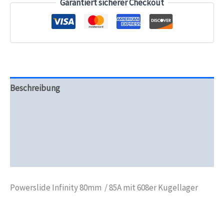
Garantiert sicherer Checkout
9
Kugellager
und
8mm
Spacer
(Stück
und
4er-
Beschreibung
Set)
Menge
Zusätzliche Informationen
Produktsicherheit
Rezensionen (0)
Powerslide Infinity 80mm / 85A mit 608er Kugellager