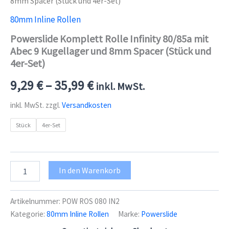
8mm Spacer (Stück und 4er-Set)
80mm Inline Rollen
Powerslide Komplett Rolle Infinity 80/85a mit
Abec 9 Kugellager und 8mm Spacer (Stück und
4er-Set)
9,29
€
–
35,99
€
inkl. MwSt.
inkl. MwSt.
zzgl.
Versandkosten
Stück
4er-Set
Powerslide
In den Warenkorb
Komplett
Rolle
Infinity
Artikelnummer:
POW ROS 080 IN2
80/85a
Kategorie:
80mm Inline Rollen
Marke:
Powerslide
mit
Abec