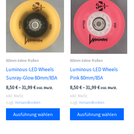
80mm Inline Rollen
80mm Inline Rollen
Luminous-LED Wheels
Luminous-LED Wheels
Sunray-Glow 80mm/85A
Pink 80mm/85A
8,50
€
–
31,99
€
8,50
€
–
31,99
€
inkl. MwSt.
inkl. MwSt.
inkl. MwSt.
inkl. MwSt.
zzgl.
Versandkosten
zzgl.
Versandkosten
Dieses
Dies
Ausführung wählen
Ausführung wählen
Produkt
Prod
weist
weis