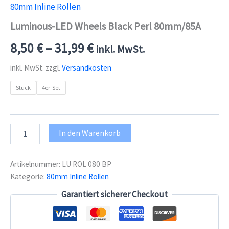
80mm Inline Rollen
Luminous-LED Wheels Black Perl 80mm/85A
8,50
€
–
31,99
€
inkl. MwSt.
inkl. MwSt.
zzgl.
Versandkosten
Stück
4er-Set
Luminous-
In den Warenkorb
LED
Wheels
Black
Artikelnummer:
LU ROL 080 BP
Perl
Kategorie:
80mm Inline Rollen
80mm/85A
Menge
Garantiert sicherer Checkout