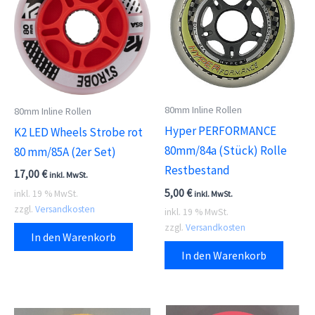
80mm Inline Rollen
80mm Inline Rollen
Hyper PERFORMANCE
K2 LED Wheels Strobe rot
80mm/84a (Stück) Rolle
80 mm/85A (2er Set)
Restbestand
17,00
€
inkl. MwSt.
5,00
€
inkl. 19 % MwSt.
inkl. MwSt.
zzgl.
Versandkosten
inkl. 19 % MwSt.
zzgl.
Versandkosten
In den Warenkorb
In den Warenkorb