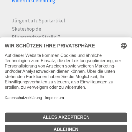
Widerrufsbelehrung
Jürgen Lutz Sportartikel
Skateshop.de
Pfungstädter Straße 7
64342 Seeheim-Jugenheim
Tel.
06257 868181
Mail:
info@skateshop.de
Warenkorb
Mein Konto