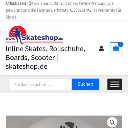
Zum
Urlaubszeit!
🏖️ Bis zum 11.08. läuft unser Online-Versand wie
gewohnt und die Fahrradwerkstatt 📞9699214📞 ist weiterhin für
Inhalt
Sie da!
springen
Inline Skates, Rollschuhe,
Boards, Scooter |
skateshop.de
Suchen
Suchen
nach: