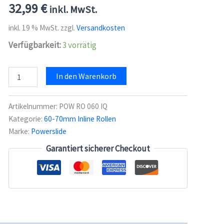
32,99
€
inkl. MwSt.
inkl. 19 % MwSt.
zzgl.
Versandkosten
Verfügbarkeit:
3 vorrätig
Powerslide
In den Warenkorb
IQON
Rollen
060
Artikelnummer:
POW RO 060 IQ
(4er-
Kategorie:
60-70mm Inline Rollen
Set)
Marke:
Powerslide
Menge
Garantiert sicherer Checkout