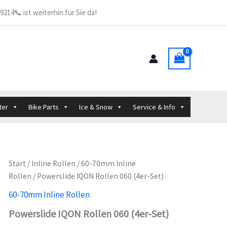
060
214📞 ist weiterhin für Sie da!
(4er-
Set)
Menge
ter
Bike Parts
Ice & Snow
Service & Info
Start
/
Inline Rollen
/
60-70mm Inline
Rollen
/ Powerslide IQON Rollen 060 (4er-Set)
60-70mm Inline Rollen
Powerslide IQON Rollen 060 (4er-Set)