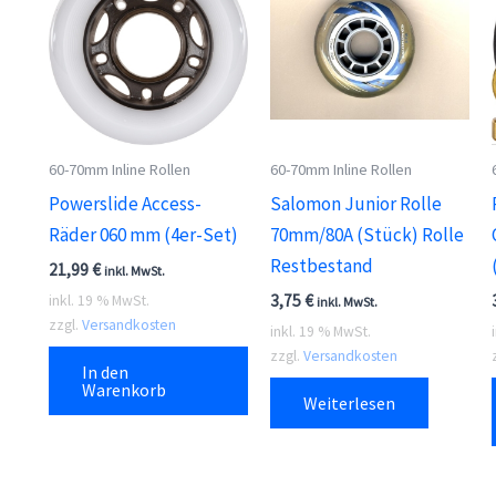
60-70mm Inline Rollen
60-70mm Inline Rollen
Powerslide Access-
Salomon Junior Rolle
Räder 060 mm (4er-Set)
70mm/80A (Stück) Rolle
Restbestand
21,99
€
inkl. MwSt.
3,75
€
inkl. 19 % MwSt.
inkl. MwSt.
zzgl.
Versandkosten
inkl. 19 % MwSt.
zzgl.
Versandkosten
In den
Warenkorb
Weiterlesen