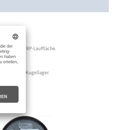
cherheit
Rezensionen (0)
 Felge und URP-Lauffläche.
608-Standard-Kugellager.