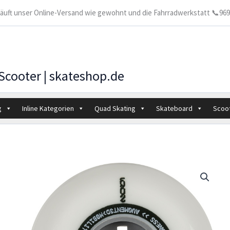
 läuft unser Online-Versand wie gewohnt und die Fahrradwerkstatt 📞9699
 Scooter | skateshop.de
g
Inline Kategorien
Quad Skating
Skateboard
Scoo