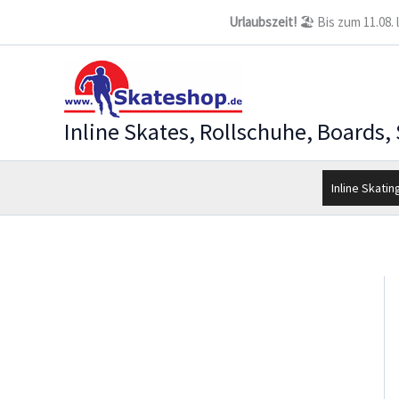
Zum
Urlaubszeit!
🏖️ Bis zum 11.08.
Inhalt
springen
Inline Skates, Rollschuhe, Boards,
Inline Skatin