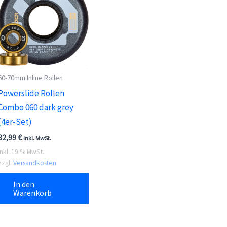
60-70mm Inline Rollen
Powerslide Rollen
Combo 060 dark grey
(4er-Set)
32,99
€
inkl. MwSt.
inkl. 19 % MwSt.
zzgl.
Versandkosten
In den
Warenkorb