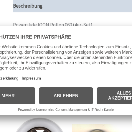
Beschreibung
Zusätzliche Informationen
Produktsi
Powerslide IQON Rollen 060 (4er-Set)
IQON Urban- und Freeskating Rollen in 60mm mit 5-Star
Die Rolle wird im 4er-Pack geliefert und passt auf alle 
Ähnliche Produkte