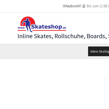
Zum
Urlaubszeit!
🏖️ Bis zum 11.08.
Inhalt
springen
Inline Skates, Rollschuhe, Boards,
Inline Skatin