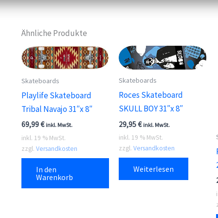
Ähnliche Produkte
Skateboards
Skateboards
Roces Skateboard
Playlife Skateboard
SKULL BOY 31″x 8″
Tribal Navajo 31″x 8″
29,95
€
69,99
€
inkl. MwSt.
inkl. MwSt.
inkl. 19 % MwSt.
inkl. 19 % MwSt.
zzgl.
Versandkosten
zzgl.
Versandkosten
Weiterlesen
In den
Warenkorb