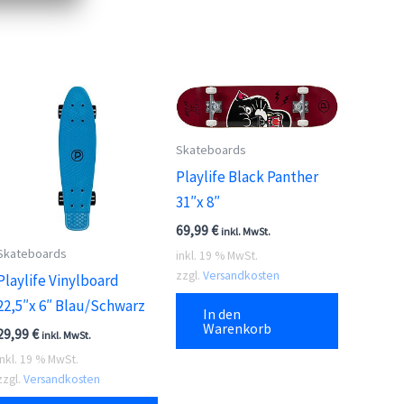
Skateboards
Playlife Black Panther
31″x 8″
69,99
€
inkl. MwSt.
Skateboards
inkl. 19 % MwSt.
zzgl.
Versandkosten
Playlife Vinylboard
22,5″x 6″ Blau/Schwarz
In den
Warenkorb
29,99
€
inkl. MwSt.
inkl. 19 % MwSt.
zzgl.
Versandkosten