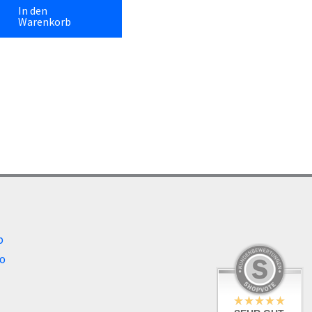
In den
Warenkorb
b
o