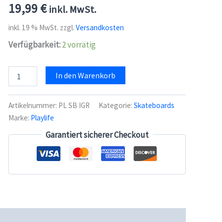
19,99
€
inkl. MwSt.
inkl. 19 % MwSt.
zzgl.
Versandkosten
Verfügbarkeit:
2 vorrätig
Playlife
In den Warenkorb
Skateboard
Illusion
Green
Artikelnummer:
PL SB IGR
Kategorie:
Skateboards
31"x
Marke:
Playlife
8"
Menge
Garantiert sicherer Checkout
cherheit
Rezensionen (0)