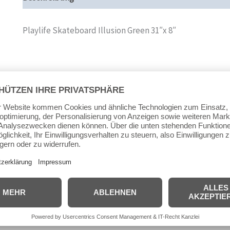
Playlife Skateboard Illusion Green 31″x 8″
Deck: 31 Zoll x 8 Zoll, bestehend aus russischem Ahorn, 
twin kick tail, konkaves Deck
Größe: 78,9cm x 20,3cm
Rollen: 52x36mm, Rollenhärte 92A PU
Trucks: 5″ Kunststoff Truck
Kugellager: Abec 5