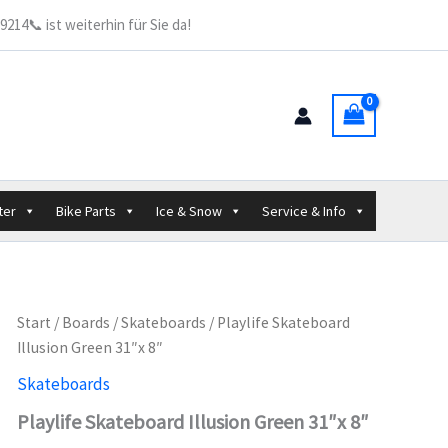
Green
214📞 ist weiterhin für Sie da!
31"x
8"
Menge
ter
Bike Parts
Ice & Snow
Service & Info
Start
/
Boards
/
Skateboards
/ Playlife Skateboard
Illusion Green 31″x 8″
Skateboards
Playlife Skateboard Illusion Green 31″x 8″