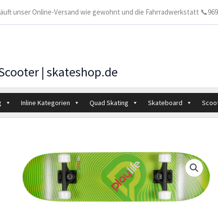
 läuft unser Online-Versand wie gewohnt und die Fahrradwerkstatt 📞9699
 Scooter | skateshop.de
g
Inline Kategorien
Quad Skating
Skateboard
Scoo