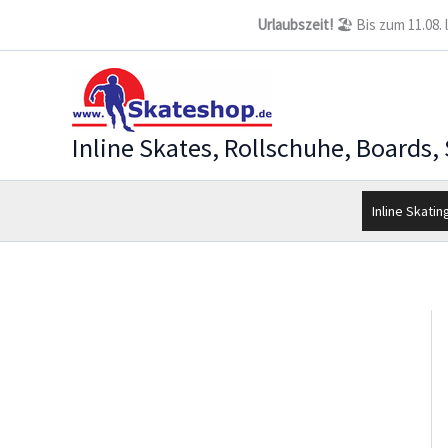
Zum
Urlaubszeit!
🏖️ Bis zum 11.08.
Inhalt
springen
Inline Skates, Rollschuhe, Boards,
Inline Skatin