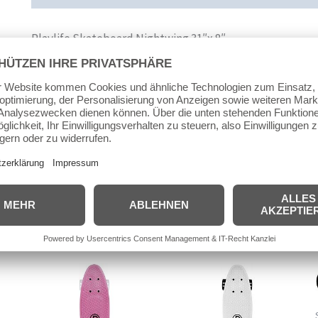
Playlife Skateboard Nightwing 31″x 8″
Deck: 31 Zoll x 8 Zoll, bestehend aus russischem Ahorn, 7
Größe: 78,9cm x 20,3cm
Rollen: 52x36mm 92A PU
Trucks: 5″ Plastic Truck
Kugellager: Abec 5
Ähnliche Produkte