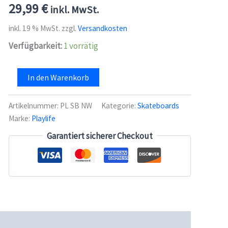
29,99
€
inkl. MwSt.
inkl. 19 % MwSt.
zzgl.
Versandkosten
Verfügbarkeit:
1 vorrätig
Playlife
In den Warenkorb
Skateboard
Nightwing
31"x
Artikelnummer:
PL SB NW
Kategorie:
Skateboards
8"
Marke:
Playlife
Menge
Garantiert sicherer Checkout
cherheit
Rezensionen (0)