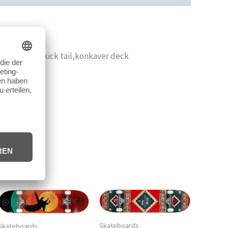
-lagig, twin kick tail,konkaver deck
Skateboards
Skateboards