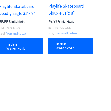
Playlife Skateboard
Playlife Skateboard
Siouxie 31″x 8″
Deadly Eagle 31″x 8″
49,99
€
39,99
€
inkl. MwSt.
inkl. MwSt.
inkl. 19 % MwSt.
inkl. 19 % MwSt.
zzgl.
Versandkosten
zzgl.
Versandkosten
In den
In den
Warenkorb
Warenkorb