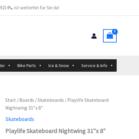
Nightwing
214📞 ist weiterhin für Sie da!
31"x
8"
Menge
ter
Bike Parts
Ice & Snow
Service & Info
Start
/
Boards
/
Skateboards
/ Playlife Skateboard
Nightwing 31″x 8″
Skateboards
Playlife Skateboard Nightwing 31″x 8″