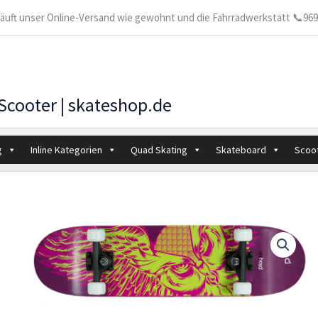
 läuft unser Online-Versand wie gewohnt und die Fahrradwerkstatt 📞9699
 Scooter | skateshop.de
g
Inline Kategorien
Quad Skating
Skateboard
Scoo